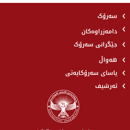
سەرۆک
دامەزراوەکان
جێگرانی سه‌رۆک
هه‌واڵ
یاسای سەرۆکایەتی
ئەرشیف