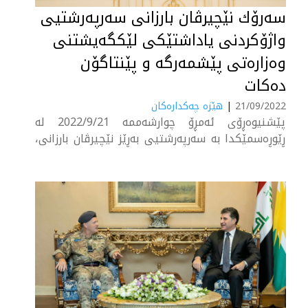
سه‌رۆك نێچيرڤان بارزانى سه‌رپه‌رشتيى
واژۆكردنى ياداشتێكى لێكگه‌يشتنى
‏وه‌زاره‌تى پێشمه‌رگه‌ و پێنتاگۆن
ده‌كات
21/09/2022
|
هێزە چەکدارەکان
پێشنيوه‌ڕۆى ئه‌مڕۆ چوارشه‌ممه‌ 2022/9/21 له‌
ڕێوڕه‌سمێكدا به‌ سه‌رپه‌رشتيى ‏به‌ڕێز نێچيرڤان بارزانى،
سه‌رۆكى هه‌رێمى كوردستان و به‌ ئاماده‌بوونى به‌ڕێز
‏مه‌سروور بارزانى، سه‌رۆك وه‌زيرانى هه‌رێمى كوردستان
و خاتوو سێلێست واڵنده‌ر، ‏ياريده‌ده‌رى وه‌زيرى
به‌رگريى ئه‌مه‌ريكا بۆ كاروبارى ئاسايشى نێوده‌وڵه‌تى و
شاندى ‏ياوه‌رى و به‌ڕێزان جێگرانی سه‌رۆکی....