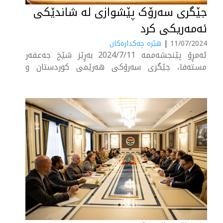
جێگری سه‌رۆک پێشوازی له‌ شاندێکی
ئه‌مه‌ریکی کرد
11/07/2024
|
هێزە چەکدارەکان
ئه‌مڕۆ پێنجشه‌ممه‌ 2024/7/11 به‌ڕێز شێخ جه‌عفه‌ر
مسته‌فا، جێگرى سه‌رۆكى هه‌رێمى كوردستان و
ژماره‌يه‌ك له‌ به‌رپرسانى باڵاى هه‌رێمى كوردستان،
له‌گه‌ڵ شاندێكى ئه‌مه‌ريكى كۆبوونه‌وه‌ كه‌ له‌ به‌ڕێزان
دانيال شه‌پيرۆ، جێگرى یاریده‌ده‌ری وه‌زيرى به‌رگريى
ئه‌مه‌ريكا و جه‌نه‌رال جۆل ڤاول فه‌رمانده‌ى هێزه‌كانى
ئه‌مه‌ريكا له‌ عێراق و سووريا....