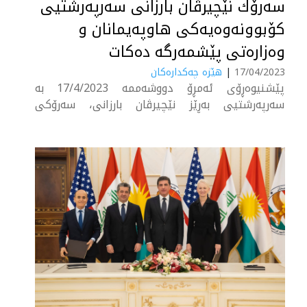
سەرۆك نێچیرڤان بارزانی سەرپەرشتیی
كۆبوونەوەیەكی هاوپەیمانان و
وەزارەتی پێشمەرگە دەكات
17/04/2023
|
هێزە چەکدارەکان
پێشنیوەڕۆی ئەمڕۆ دووشەممە 17/4/2023 بە
سەرپەرشتیی بەڕێز نێچیرڤان بارزانی، سەرۆكی
هەرێمی كوردستان، كۆبوونەوەیەكی فراوان لە نێوان
شاندێكی باڵای هێزی هاوپەیمانان بە سەرۆكایەتیی
جەنەرال ماثيو مكفارلن فەرماندەی هاوبەشی هێزی
هاوپەیمان لە عێراق و سووریا و وەزارەتی پێشمەرگە
و دەزگا پەیوەندیدارەكانی دیكەی هەرێمی كوردستان
بەڕێوەچوو. لە....