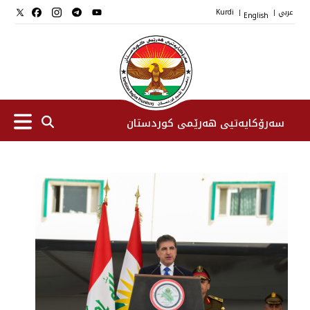
عربي
English
Kurdi
|
|
سەرۆکایەتیی هەرێمی کوردستان
سەرۆك
جێگرانی سه‌رۆک
ستافی سەرۆکایەتی
دامەزراوەکان