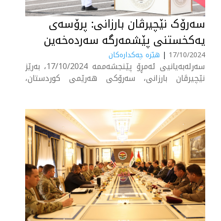
سه‌رۆک نێچیرڤان بارزانی: پرۆسه‌ی
یه‌کخستنی پێشمه‌رگه‌ سه‌رده‌خه‌ین‌
17/10/2024
|
هێزە چەکدارەکان
سه‌رله‌به‌یانیی ئه‌مڕۆ پێنجشه‌ممه‌ 17/10/2024، به‌رێز
نێچیرڤان بارزانی، سه‌رۆكی هه‌رێمی كوردستان،
به‌شداری له‌ ڕێوڕه‌سمی&nbsp;بیست و نۆیه‌مین خولی
ده‌رچووانی پێگه‌یاندنی كۆلێژی سه‌ربازیی دوو ی زاخۆ
كرد كه‌ ژماره‌یه‌ك له‌ به‌رپرسانی حكوومه‌تی هه‌رێمی
كوردستان و حزب و لایه‌نه‌كان و فه‌رمانده‌ و ئه‌فسه‌ر و
مامۆستایانی كۆلێژی سه‌ربازی....