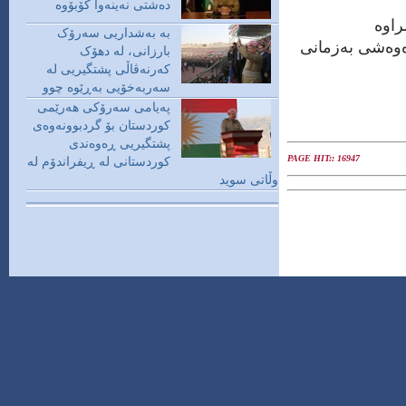
دەشتی نەینەوا کۆبۆوە
راوه‌
بە بەشداریی سەرۆک
‌وه‌شی به‌زمانی
بارزانی، لە دهۆک
کەرنەڤاڵی پشتگیریی لە
سەربەخۆیی بەڕێوە چوو
پەیامی سەرۆكی هەرێمی
كوردستان بۆ گردبوونەوەی
پشتگیریی ڕەوەندی
PAGE HIT
:: 16947
كوردستانی لە ڕیفراندۆم لە
وڵاتی سوید