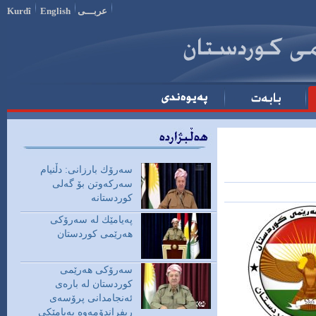
عربـــی
English
Kurdî
سه‌رۆك بارزانی: دڵنیام
سه‌ركه‌وتن بۆ گه‌لی
پەیامێك لە سەرۆكی
هەرێمی كوردستان
سەرۆكی هەرێمی
كوردستان له‌ باره‌ى
ئه‌نجامدانى پرۆسه‌ى
ريفراندۆمه‌وه‌ په‌يامێكى