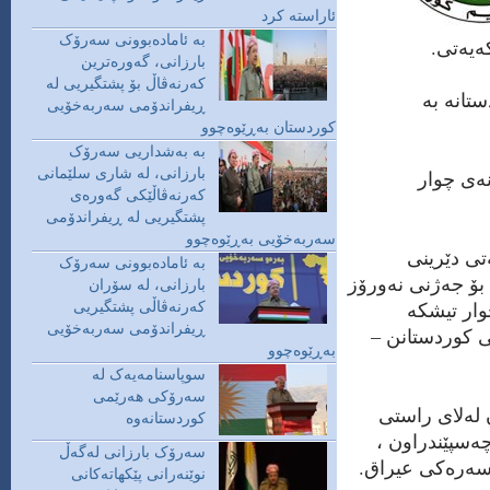
ئاراسته‌ كرد
بە ئامادەبوونی سەرۆک
ه‌یه‌تی.
بارزانی، گەورەترین
کەرنەڤاڵ بۆ پشتگیریی لە
تانه‌ به‌
ڕیفراندۆمی سەربەخۆیی
کوردستان بەڕێوەچوو
​بە بەشداریی سەرۆک
نه‌ی چوار
بارزانی، لە شاری سلێمانی
کەرنەڤاڵێکی گەورەی
پشتگیریی لە ڕیفراندۆمی
سەربەخۆیی بەڕێوەچوو
ه‌تی دێرینی
​بە ئامادەبوونی سەرۆک
بۆ جه‌ژنی نه‌ورۆز
بارزانی، لە سۆران
ییه‌ له‌ 21 ئازارو چوار تیشكه‌
کەرنەڤاڵی پشتگیریی
ڕیفراندۆمی سەربەخۆیی
نی كوردستانن –
بەڕێوەچوو
سوپاسنامەیەک لە
سەرۆکی هەرێمی
ن له‌لای راستی
کوردستانەوە
 چه‌سپێندراون ،
سەرۆک بارزانی لەگەڵ
 سه‌ره‌كی عیراق.
نوێنەرانی پێکهاتەکانی