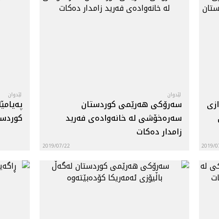
لێدوان
لێدوان
زی
سه‌رۆكى هه‌رێمى كوردستان
په‌یام
سه‌ره‌خۆشى له‌ خانه‌واده‌ى فه‌ريد
كوردستا
زامدار ده‌كات
2019/07/22
2019/0