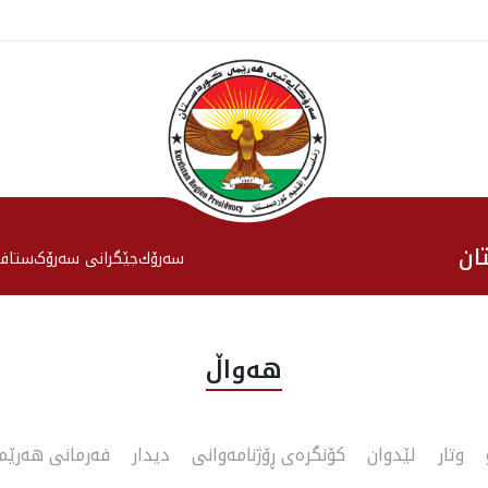
ان
سەرۆك
جێگرانی سه‌رۆک
ستاف
هەواڵ
وتار
لێدوان
کۆنگرەی ڕۆژنامەوانی
دیدار
فەرمانی هەرێ