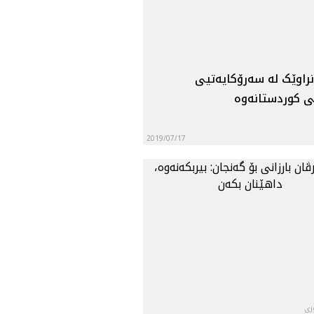
‌نراوێک له‌ سه‌رۆکایه‌تیی
 کوردستانه‌وه‌
2019/07/17
وری