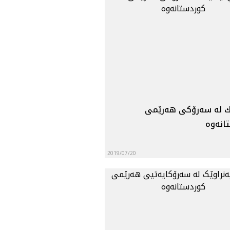
ێك له سه‌رۆكی هه‌رێمی
نه‌وه‌‌
2019/07/20