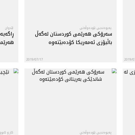
په‌یوه‌ندیی نێوده‌وڵه‌تی
لێدوان
سه‌رۆكی هه‌رێمی كوردستان له‌گه‌ڵ
ڕاگه‌یه
باڵيۆزى ئه‌مه‌ریكا كۆده‌بێته‌وه‌
هه‌رێمی
2019/07/17
2019/0
په‌یوه‌ندیی نێوده‌وڵه‌تی
کار و ئابو