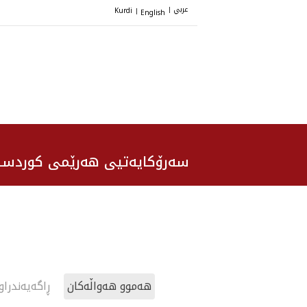
عربي
Kurdi
English
|
|
سەرۆکایەتیی هەرێمی کوردست
هەموو هەواڵەکان
ڕاگەیەندراو