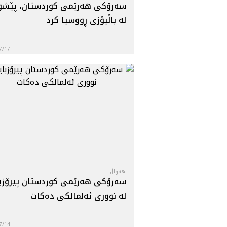
سەرۆکی هه‌رێمی كوردستان، پێشو
لە باڵیۆزى ڕووسیا کرد
7/17
هه‌واڵ
سه‌رۆكی هه‌رێمی كوردستان پیرۆزب
له‌ نووری ئه‌لمالكی ده‌كات
7/14