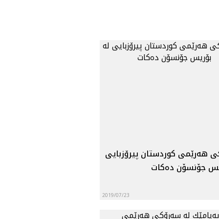
ی هه‌رێمی كوردستان پیرۆزبایی
ریس جۆنسۆن ده‌كات
2019/07/23