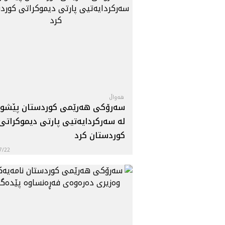
هه‌واڵ
سه‌رۆكی هه‌رێمی كوردستان پێشوا
له‌ سه‌ركردایه‌تیی پارتی دیموكراتی
كوردستان کرد‌
7/22