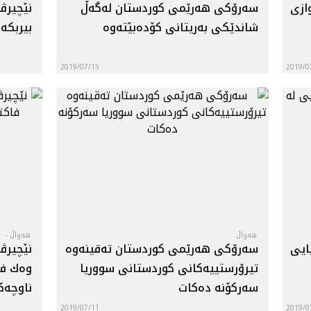
ازى
سه‌رۆكی هه‌رێمی كوردستان له‌گه‌ڵ
نێچیرڤا
شاندێكی به‌ریتانی كۆده‌بێته‌وه‌
بیربکە
2019/07/15
2019/0
هه‌واڵ
هه‌واڵ -
پ
ایی
سه‌رۆكی هه‌رێمی كوردستان ته‌قینه‌وه‌
نێچیرڤا
تیرۆرستییه‌كانی كوردستانی سووریا
وه‌ك فا
سه‌رکۆنه‌ ده‌كات
ناوچه‌كه
2019/07/11
2019/0