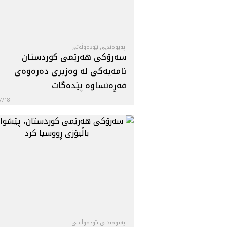
په‌یوه‌ندیی نێوده‌وڵه‌تی
سه‌رۆكى هه‌رێمى كوردستان
نامه‌يه‌كى له‌ وه‌زيرى ده‌ره‌وه‌ى
فه‌ڕه‌نساوه‌ پێده‌گات
7/18
په‌یوه‌ندیی نێوده‌وڵه‌تی