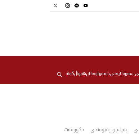
⚲
ی سەرۆکایەتی
دامەزراوەکان
هه‌واڵ
گەلەری
می
پەیام و پەیوەندی
حکوومه‌ت