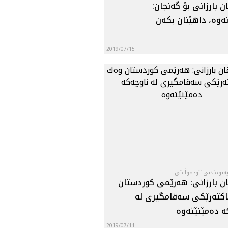
ن بارزانى بۆ گەنجان:
نەوە، داهێنان بکەن
2019/07/15
ه‌یوه‌ندیی نێوده‌وڵه‌تی
ن بارزانی: هه‌رێمی كوردستان
كته‌رێكی سه‌قامگیری له‌
‌ ده‌مێنێته‌وه‌
2019/07/11