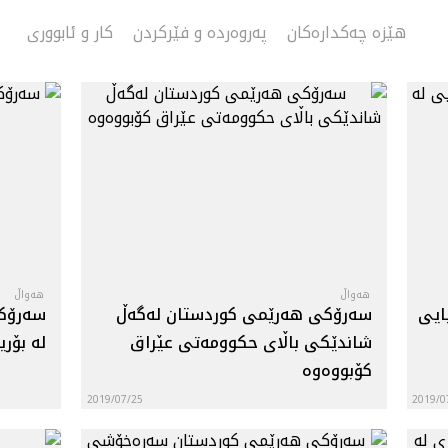
هێزە چەکدارەکان
په‌روه‌رده‌ و فێرکردن
کار و ئابووری
هه‌واڵ
هه‌واڵ
ایی
سه‌رۆكی هه‌رێمی كوردستان له‌گه‌ڵ
سه‌رۆك
شاندێكی باڵای حكوومه‌تی عێراق
له‌ بۆ
كۆبووه‌وه‌
2019/07/25
2019/0