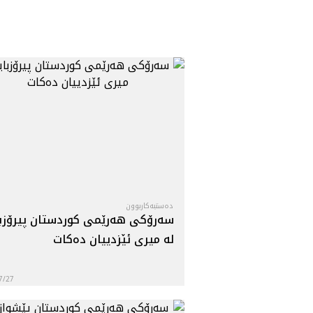
دەستبەکاربوون
سه‌رۆکی هه‌رێمی کوردستان پیرۆزب
له‌ میری ئێزدییان ده‌کات
7/27