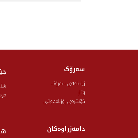
سەرۆک
جێ
ژیاننامەی سەرۆک
شێخ
وتار
موس
کۆنگرەی ڕۆژنامەوانی
دامەزراوەکان
هه