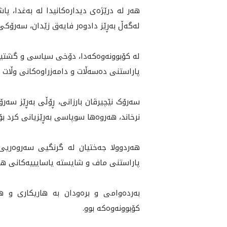
لەگەڵ بەڕێز دادوه‌ر فایەق زێدان، سەرۆکی
لە کۆبوونەوەکەدا، دۆخى سیاسی و گشتيى و
پاراستنى ده‌سه‌ڵات و دامه‌زراوه‌كانى وڵا
سەرۆک نێچیرڤان بارزانی، ڕۆڵی به‌ڕێز سە
نرخاند، هه‌روه‌ها سوپاسى به‌ڕێزيانى كرد بۆ
هەردوولا جەختیان لە گرنگیی سەروەریی 
پاراستنی ماف و شایستە یاسایییەکانی ه
به‌رده‌وامى و بره‌ودان به‌ هاريكارى و ه
كۆبوونه‌وه‌كه‌ بوو.