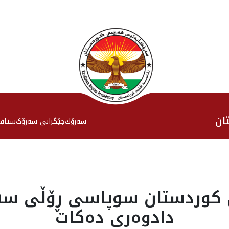
ان
سەرۆك
جێگرانی سه‌رۆک
ستاف
كوردستان سوپاسى ڕۆڵى سه‌ر
دادوه‌رى ده‌كات