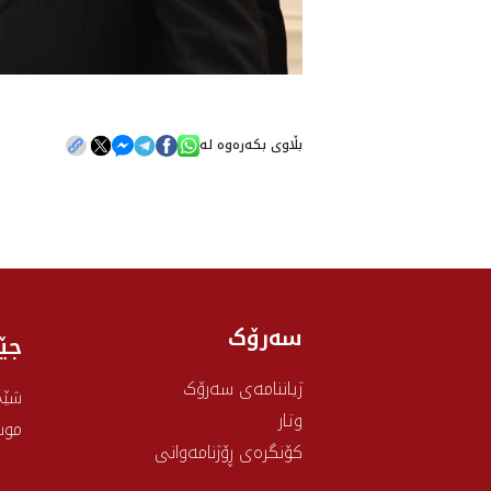
بڵاوی بکەرەوە لە
سەرۆک
جێ
ژیاننامەی سەرۆک
شێخ
وتار
موس
کۆنگرەی ڕۆژنامەوانی