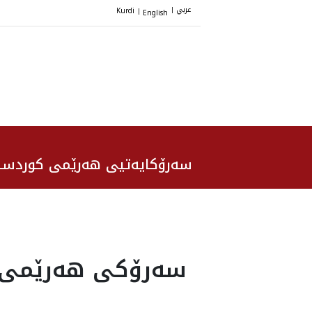
عربي
Kurdi
English
|
|
سەرۆکایەتیی هەرێمی کوردست
سەرۆکى هه‌رێمى 