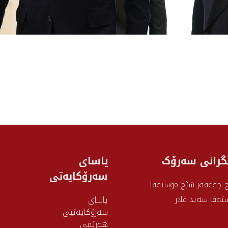
گرانی سه‌رۆک
یاسای
سەرۆکایەتی
 جەعفەر شێخ موستەفا
تەفا سەید قادر
یاسای
سەرۆکایەتیی
هەرێمی