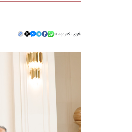
بڵاوی بکەرەوە لە