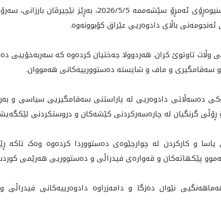
هەر لە درێژەی دیدارەکانیدا لە بەغدا، پاشنیوەڕۆی ئەمڕۆ سێش
 ئەنجومەنی باڵای دادوەریی عێراق کۆبوونەوە.
ڵات تاوتوێ کران. هه‌ردوولا جه‌ختيان كرده‌وه‌ کە سەربەخۆییی دە
ت و سه‌قامگيرى و ماف و شايسته‌ ده‌ستوورييه‌كانى هه‌مووان.
رۆکی دەسەڵاتی دادوەريی لە پاراستنی سەقامگیریی سیاسی و بەرژەوە
 ڕۆڵى گرنگيان له‌ چاره‌سه‌ركردنى كێشه‌كان و دروستكردنى لێكگه‌يشتن ل
یاسا و کارکردن لە چوارچێوەی دەستووردا کردەوە وەک تاکە ڕێ
ەموو پێکهاتەکان و قەوارەی فيدراڵى و دەستووریی هەرێمی کوردس
ه‌ماهه‌نگيى نێوان ده‌زگا و دامه‌زراوه‌ دادوه‌رييه‌كانى فيدراڵى