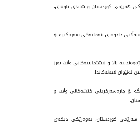
ەممە 2026/5/5، بەڕێز نێچیرڤان بارزانی، سەرۆکی هەرێمی کوردستان و شاندی یاوه‌ری،
سەڵاتی دادوەری بنەمایەکی سەرەکیيه‌ بۆ
ندییە باڵا و نیشتمانییەکانی وڵات بەرز
ه‌نێوان لايه‌نه‌كاندا.
گە بۆ چارەسەرکردنی کێشه‌كانى وڵات و
تان.
 و هه‌رێمى كوردستان، ته‌وه‌رێكى ديكه‌ى