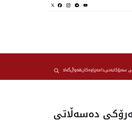
⚲
ی سەرۆکایەتی
دامەزراوەکان
هه‌واڵ
گەلەری
ۆكى ده‌سه‌ڵاتى