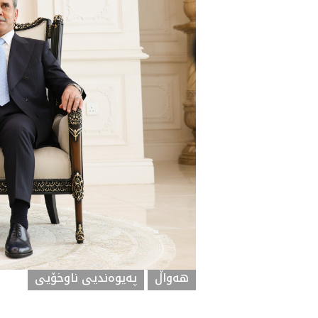
هه‌واڵ
په‌یوه‌ندیی ناوخۆیی