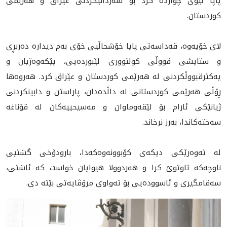
پاپا لیۆی چواردە کرد بۆ سەردانیکردنی عێراق و هەرێمی
کوردستان.
لای خۆیەوە، قەداسەتی پاپا خۆشحاڵیی خۆی بەم دیدارە دەربڕی
و ستایشی قووڵی کولتووری لێبوردەیی، پێکەوەژیان و
یەکترقبووڵکردنى لە هەرێمی کوردستان و عێراق كرد. هه‌روه‌ها
ڕۆڵى هەرێمی کوردستانی لە داڵدەدان، پاراستن و دابینکردنی
ژیانێکی ئارام بۆ لێقەوماوان و مەسیحییەکان لە قۆناغە
سەختەکاندا، به‌رز نرخاند.
لە تەوەرێکی ديكه‌ی کۆبوونەوەکەدا، بارودۆخی گشتیی
ناوچەکە تاوتوێ کرا و هه‌ردوولا هیوایان خواست کە ئاشتی،
سەقامگیری و ئاسوودەیی بۆ تەواوی مرۆڤایەتی بێتە دی.