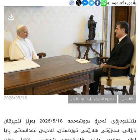
بڵاوی بکەرەوە لە
هه‌واڵ
گەلەری
2026/05/18
هه‌واڵ
په‌یوه‌ندیی نێوده‌وڵه‌تی
پێشنيوه‌ڕۆى ئەمڕۆ دووشەممە 2026/5/18 بەڕێز نێچیرڤان
بارزانی، سەرۆکی هەرێمی کوردستان، لەلایەن قەداسەتی پاپا
ليۆى چوارده‌، پاپای ڤاتیکانەوە پێشوازیی لێکرا، دواتر