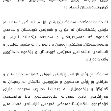
کۆبوونەوەیەکیان ئەنجام دا.
لە كۆبوونه‌وه‌كه‌دا، سەرۆک نێچیرڤان بارزانی تیشکی خستە سەر
دۆخی پێکهاتەکان له‌ عێراق و هه‌رێمى كوردستان و جەختی
کردەوە کە مەسیحییەکان و سەرجەم پێکهاتە ئایینی و
نەتەوەیییەکان، بەشێکی ڕەسەن و دانەبڕاون لە مێژوو، کولتوور و
ناسنامەی نيشتمانيى هەرێمی کوردستان و پێکەوە داهاتووی
وڵات دادەڕێژن.
سەرۆک نێچیرڤان بارزانی پێزانینی قووڵی هەرێمی کوردستان و
عێراقی بۆ ڕۆڵی مەعنەوی و مێژوویيی ڤاتیکان لە برەودان بە
گفتوگۆ و پێکەوەژیان لە جیهاندا دەربڕی، هه‌روه‌ها وێڕای
بەرزڕاگرتنی یادی سەردانە مێژوویيیەکەی پاپا فرانسیسی
کۆچکردوو، بانگهێشتنامەیەکی فەرمیی ئاراستەی قەداسەتی