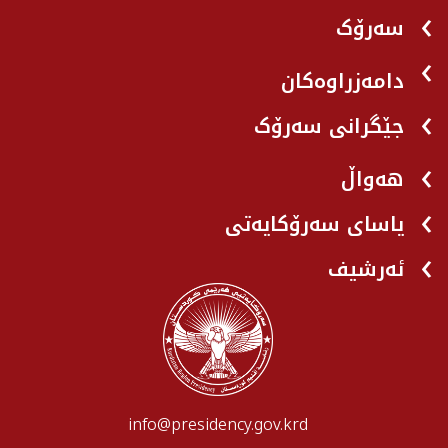
سەرۆک
دامەزراوەکان
جێگرانی سه‌رۆک
هه‌واڵ
یاسای سەرۆکایەتی
ئەرشیف
info@presidency.gov.krd