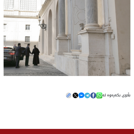
بڵاوی بکەرەوە لە