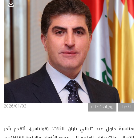
الأخبار
المعرض
2026/01/03
الأخبار
برقيات تهنئة
بمناسبة حلول عيد "ليالي ياران الثلاث" (قولتاس)، أتقدم بأحر
التهاني والتبريكات القلبية إلى جميع الأخوات والإخوة الكاكائيين