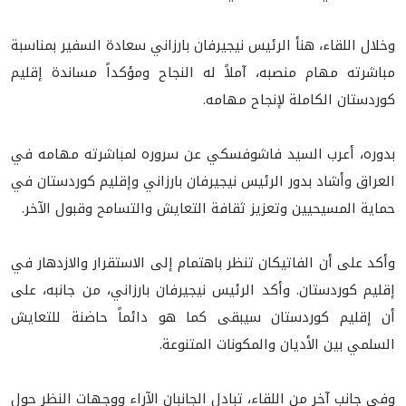
وخلال اللقاء، هنأ الرئيس نيجيرفان بارزاني سعادة السفير بمناسبة
مباشرته مهام منصبه، آملاً له النجاح ومؤكداً مساندة إقليم
كوردستان الكاملة لإنجاح مهامه.
بدوره، أعرب السيد فاشوفسكي عن سروره لمباشرته مهامه في
العراق وأشاد بدور الرئيس نيجيرفان بارزاني وإقليم كوردستان في
حماية المسيحيين وتعزيز ثقافة التعايش والتسامح وقبول الآخر.
وأكد على أن الفاتيكان تنظر باهتمام إلى الاستقرار والازدهار في
إقليم كوردستان. وأكد الرئيس نيجيرفان بارزاني، من جانبه، على
أن إقليم كوردستان سيبقى كما هو دائماً حاضنة للتعايش
السلمي بين الأديان والمكونات المتنوعة.
وفي جانب آخر من اللقاء، تبادل الجانبان الآراء ووجهات النظر حول