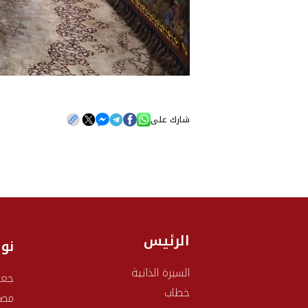
شارك على
الرئيس
نو
السيرة الذاتية
جعف
خطاب
مصط