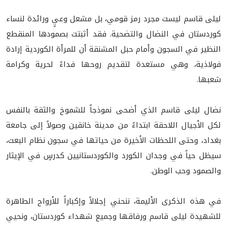
ليلى قاسم ليست مجرد رمز قومي، بل مشعل وعيٍ ورائدة لنساء
كوردستان في النضال والتضحية. فقد أثبتت بصمودها المنقطع
النظير في السجون وأمام حبل المشنقة أن للمرأة الكوردية إرادة
فولاذية، وهي مستعدة لتقديم روحها فداءً لحرية وكرامة
شعبها.
نضال ليلى قاسم الذي أضحى نموذجاً للشموخ والثقة بالنفس
لكل الأجيال اللاحقة ابتداءً من مدينة خانقين وصولاً إلى جامعة
بغداد، وحتى اللحظات الأخيرة من حياتها في سجون نظام البعث،
سيظل حياً في وجدان الكورد والكوردستانيين كدرسٍ في الإيثار
والصمود وحب الوطن.
في هذه الذكرى الأليمة، ننحني إجلالاً وإكباراً للأرواح الطاهرة
للشهيدة ليلى قاسم ورفاقها وجميع شهداء كوردستان، ونحيي