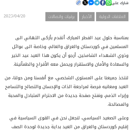
شارك على
2023/04/20
العلاقات الدولية
الأخبار
برقيات واتصالات
الأخبار
المعرض
بمناسبة حلول عيد الفطر المبارك أتقدم بأزكی التهاني الی
المسلمين في كوردستان والعراق والعالم، وخاصة الی عوائل
وذوي الشهداء الشامخين. أرجو أن يكون هذا العيد عيد الخير
والسعادة والأمان والاستقرار ويحمل معه الأفراح والطمأنينة.
لنتخذ جميعنا على المستوى الشخصي، مع أنفسنا ومن حولنا، من
العيد ومعانيه فرصة لمراجعة الذات والإحسان والتصالح والتسامح
وإبراء الذمم، ونفتح صفحة جديدة من الاحترام المتبادل والمحبة
والمصالحة.
وعلى الصعيد السياسي، لنجعل نحن في القوى السياسية في
إقليم كوردستان والعراق من العيد بداية جديدة لوحدة الصف