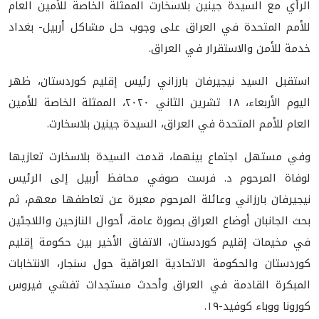
الرأي مع السيدة جينين بلاسخارت الممثلة الخاصة للأمين العام
للأمم المتحدة في العراق على وجوب حل مشاكل أربيل- بغداد
خدمة للأمن والاستقرار في العراق.
استقبل السيد نيجيرفان بارزاني رئيس إقليم كوردستان، ظهر
اليوم الأربعاء، ١٨ تشرين الثاني ٢٠٢٠، الممثلة الخاصة للأمين
العام للأمم المتحدة في العراق، السيدة جينين بلاسخارت.
وفي مستهل اجتماع بينهما، قدمت السيدة بلاسخارت تعازيها
لوفاة المرحوم د. فرست صوفي محافظ أربيل إلى الرئيس
نيجيرفان بارزاني وعائلة المرحوم معبرة عن تعاطفها معهم، ثم
بحث الجانبان أوضاع العراق بصورة عامة، أحوال النازحين واللاجئين
في مخيمات إقليم كوردستان، الاتفاق الأخير بين حكومة إقليم
كوردستان والحكومة الاتحادية العراقية حول سنجار، الانتخابات
المبكرة القادمة في العراق وأحدث مستجدات تفشي فيروس
كورونا ووباء كوفيد-١٩.