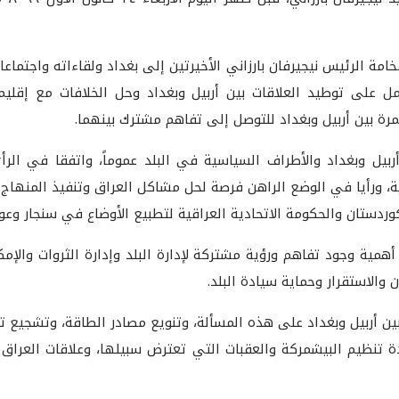
امة الرئيس نيجيرفان بارزاني الأخيرتين إلى بغداد ولقاءاته واجتماع
العمل على توطيد العلاقات بين أربيل وبغداد وحل الخلافات مع إقل
ستمرة بين أربيل وبغداد للتوصل إلى تفاهم مشترك بينهما.
بيل وبغداد والأطراف السياسية في البلد عموماً، واتفقا في الرأي
قية، ورأيا في الوضع الراهن فرصة لحل مشاكل العراق وتنفيذ المنهاج ا
ردستان والحكومة الاتحادية العراقية لتطبيع الأوضاع في سنجار وعودة
أهمية وجود تفاهم ورؤية مشتركة لإدارة البلد وإدارة الثروات والإم
والاستقرار وحماية سيادة البلد.
 أربيل وبغداد على هذه المسألة، وتنويع مصادر الطاقة، وتشجيع تش
دة تنظيم البيشمركة والعقبات التي تعترض سبيلها، وعلاقات العراق