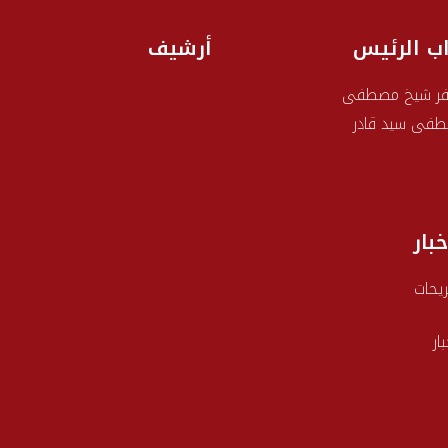
اب الرئيس
أرشيف
ر شيخ مصطفى
فى سيد قادر
خبار
يحات
بار