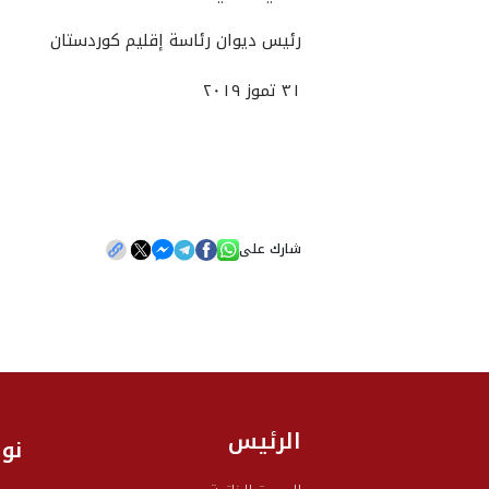
رئيس ديوان رئاسة إقليم كوردستان
٣١ تموز ٢٠١٩
شارك على
الرئيس
نو