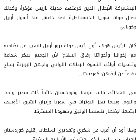
البيشمركة الأبطال الذين كرمتهم مدينة باريس مؤخراً، وكذلك
نضال قوات سوريا الديمقراطية لصد داعش عند أسوار أربيل
وكوباني.
كان الرئيس هولاند أول رئيس دولة يزور أربيل للتعبير عن تضامنه
مع إخواننا وأخواتنا رفاق السلاح؛ لأن الجميع يذكر شجاعة
وتضحيات أولئك النسوة البطلات اللواتي واجهن البربرية بنجاح
دفاعاً عن أرضهن: كوردستان.
في الشدائد، كانت فرنسا وكوردستان دائماً ذات مصير واحد.
واليوم، وبينما تهز التوترات في سوريا وإيران الشرق الأوسط،
اجتمعنا لإظهار تنسيقنا الوثيق وجهودنا المشتركة.
وهنا أود أن أعرب عن شكري وتقديري لسلطات إقليم كوردستان
العراق على الدور الذي لعبته في الأسابيع الماضية.