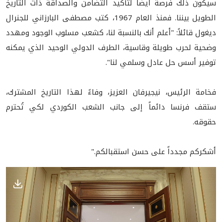
سيكون ذلك فرصة أيضاً لتأكيد التضامن والصداقة ذات التاريخ
الطويل بيننا. فمنذ العام 1967، كتب مصطفى البارزاني للجنرال
ديغول قائلاً: "أعلم أنك بالنسبة لنا، كشعب مسلوب الوجود ومهدد
وضحية لحرب طويلة وقاسية، الطرف الدولي الوحيد الذي يمكنه
توفير أسس حل عادل وسلمي لنا".
فخامة الرئيس، نيجيرفان العزيز، وفاءً لهذا التاريخ المشترك،
ستقف فرنسا دائماً إلى جانب الشعب الكوردي لكي تُحترم
حقوقه.
أشكركم مجدداً على حسن استقبالكم."