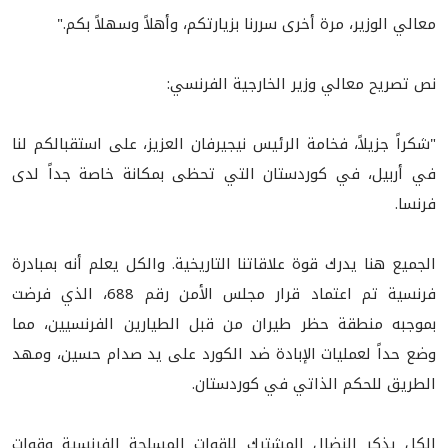
معالي الوزير، مرة أخرى سررنا بزيارتكم، وأهلاً وسهلاً بكم."
نص تصريح معالي وزير الخارجية الفرنسي:
"شكراً جزيلاً، فخامة الرئيس نيجيرفان العزيز، على استقبالكم لنا
في أربيل، في كوردستان التي تحظى بمكانة خاصة جداً لدى
فرنسا.
الجميع هنا يدرك قوة علاقاتنا التاريخية. والكل يعلم أنه بمبادرة
فرنسية تم اعتماد قرار مجلس الأمن رقم 688، الذي فرضت
بموجبه منطقة حظر طيران من قبل الطيارين الفرنسيين، مما
وضع حداً لعمليات الإبادة ضد الكورد على يد صدام حسين، ومهد
الطريق للحكم الذاتي في كوردستان.
الكل يذكر النضال المشترك للقوات المسلحة الفرنسية وقوات