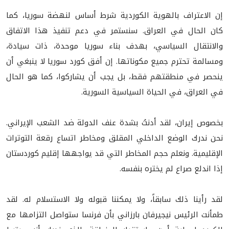
إن الاعتراف بالهوية الكوردية شرط أساس لنهضة سوريا، كما
كان الحال في العراق. سنستمر في دعم تنفيذ هذا الاتفاق
والانتقال السياسي، بهدف بناء سوريا موحدة، ذات سيادة،
ومسالمة تحترم جميع مكوناتها. إن أفق كورد سوريا لا ينبغي أن
ينحصر في منطقتهم فقط، بل يجب أن يشاركوا، كما هو الحال
في العراق، في الحياة السياسية السورية.
بخصوص إيران، لقد أدنتُ بشدة عنف الدولة ضد الشعب الإيراني.
نحن ندرك الوضع الداخلي المقلق ومخاطر اتساع رقعة التوترات
الإقليمية. ونعلم حجم المخاطر التي قد يواجهها إقليم كوردستان
إذا اندلع صراع لم يختره بنفسه.
لقد رأينا ذلك سابقاً، ولا يمكننا قبوله ولا الاستسلام له. لقد
طمأنت الرئيس نيجيرفان بارزاني بأن فرنسا ستواصل التزامها مع