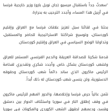
"سعدتُ جداً باستقبال ميسيو (جان نويل بارو) وزير خارجية فرنسا
في أربيل هذا المساء، وأجدد الترحيب به بحرارة.
بحثنا في لقائنا سبل تعزيز علاقات فرنسا مع العراق وإقليم
كوردستان، وتوسيع شراكتنا الاستراتيجية للحاضر والمستقبل،
وتداولنا الوضع السياسي في العراق وإقليم كوردستان.
قدمنا شكرنا للصداقة العريقة والدعم الفرنسي المستمر للعراق
ولشعب كوردستان بشكل خاص. وأجدد شكري وتقديري لفخامة
الرئيس ماكرون الذي ساند دائماً شعب كوردستان وحقوقه
الدستورية، ولن ينسى شعب كوردستان له ذلك أبداً.
نثمن عالياً حرص فرنسا وإخلاصها، والدور المهم للرئيس ماكرون
في وقف إطلاق النار في سوريا واستئناف الحوار بين دمشق
وقسد، ودعمهم لحقوق الشعب الكوردي والمكونات في سوريا