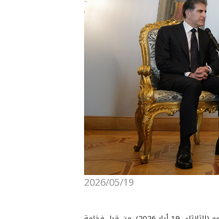
2026/05/19
في إطار زيارته الرسمية إلى روما، استُقبل فخامة السيد نيجيرفان بارزاني، رئيس إقليم كوردستان، قبل ظهر اليوم (الثلاثاء، 19 أيار 2026)، من قبل فخامة