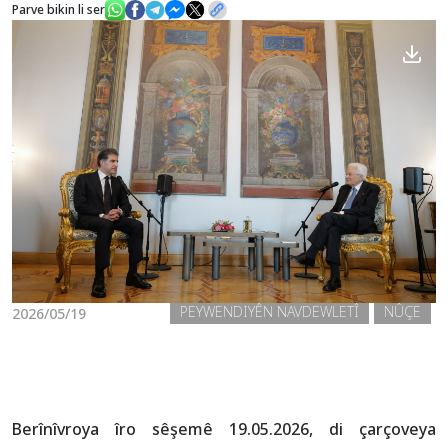
Parve bikin li ser
Nûçe
Galerî
PEYWENDIYÊN NAVDEWLETÎ
NÛÇE
2026/05/19
Berînîvroya îro sêşemê 19.05.2026, di çarçoveya