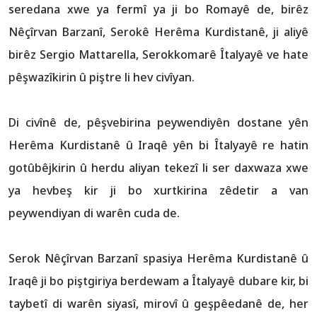
seredana xwe ya fermî ya ji bo Romayê de, birêz
Nêçîrvan Barzanî, Serokê Herêma Kurdistanê, ji aliyê
birêz Sergio Mattarella, Serokkomarê Îtalyayê ve hate
pêşwazîkirin û piştre li hev civîyan.
Di civînê de, pêşvebirina peywendiyên dostane yên
Herêma Kurdistanê û Iraqê yên bi Îtalyayê re hatin
gotûbêjkirin û herdu aliyan tekezî li ser daxwaza xwe
ya hevbeş kir ji bo xurtkirina zêdetir a van
peywendiyan di warên cuda de.
Serok Nêçîrvan Barzanî spasiya Herêma Kurdistanê û
Iraqê ji bo piştgiriya berdewam a Îtalyayê dubare kir, bi
taybetî di warên siyasî, mirovî û geşpêedanê de, her