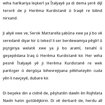
wiha harîkariya leşkerî ya Îtalyayê ya di dema şerê dijî
terorê de ji Herêma Kurdistanê û Iraqê re bilind
nirxand.
Ji aliyê xwe ve, Serok Mattarella şabûna xwe ya ji bo vê
seredanê diyar kir û tekezî li ser berdewamiya pêgîrî û
piştgiriya welatê xwe ya ji bo aramî, tenahî û
geşepêdana Iraq û Herêma Kurdistanê kir. Her wiha
pesnê Îtalyayê yê ji Herêma Kurdistanê re wek
parêzger û dergûşa bihevrejiyana pêkhateyên cuda
yên li navçeyê, dubare kir.
Di beşeke din a civînê de, pêşhatên dawîn ên Rojhilata
Navîn hatin gotûbêjkirin. Di vê derbarê de, herdu alî