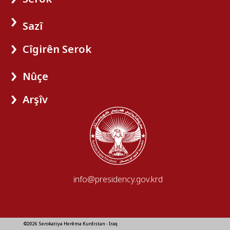
Sazî
Cîgirên Serok
Nûçe
Arşîv
info@presidency.gov.krd
©2026 Serokatiya Herêma Kurdistan - Iraq