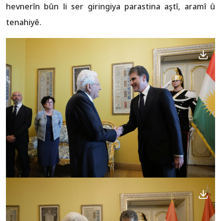
hevnerîn bûn li ser giringiya parastina aştî, aramî û
tenahiyê.