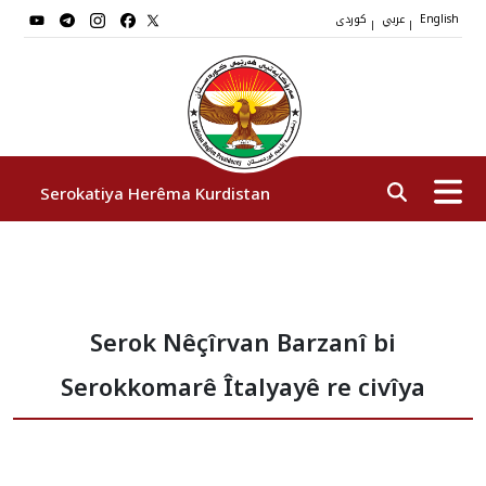
عربي
کوردی
|
|
English
Serokatiya Herêma Kurdistan
Serok
Serok Nêçîrvan Barzanî bi
Cîgirên Serok
Serokkomarê Îtalyayê re civîya
Stafê Serokatiyê
Sazî