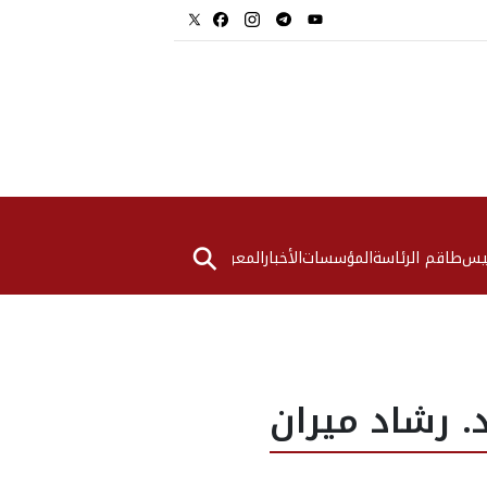
⚲
ئيس
طاقم الرئاسة
المؤسسات
الأخبار
المعرض
. رشاد ميران