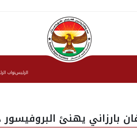
الرئیس
نواب الر
ان بارزاني يهنئ البروفيسور د