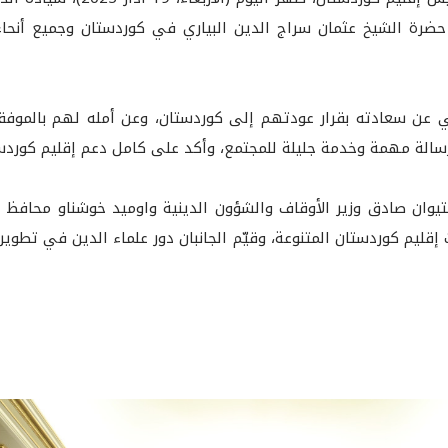
ضرة الشيخ عثمان سراج الدين البياري في كوردستان وجميع أنحاء ا
زاني عن سعادته بقرار عودتهم إلى كوردستان، وعن أمله لهم بالموفق
ا رسالة مهمة وخدمة جليلة للمجتمع، وأكد على كامل دعم إقليم كورد
یوان صادق وزير الأوقاف والشؤون الدينية واومید خوشناو محافظ أر
 إقليم كوردستان المتنوعة، وقيّم الجانبان دور علماء الدين في تطو