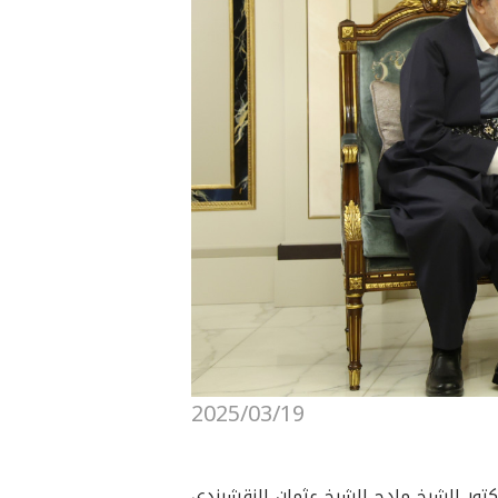
2025/03/19
اني، رئيس إقليم كوردستان، ظهر اليوم (الأربعاء، 19 آذار 2025)، سيادة الدكتور الشيخ مادح الشيخ عثمان النقشبندي