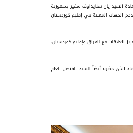
السيد نيجيرفان بارزاني، رئيس إقليم كوردستان، ظهر اليوم (الثلاثاء، 17 كانون الأول 2024) سعادة السيد يان شنايداوف سفير جمهورية
دعم الجهات المعنية في إقليم كوردستان
يز العلاقات مع العراق وإقليم كوردستان،
قاء الذي حضره أيضاً السيد القنصل العام