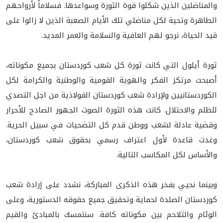
والمناضلين الذين شكلوا قوة الثورة وسواعدها. فسلاماً لأرواحهم
الطاهرة وتحية لكل مناضلي تلك الأيام الصعبة الذين لا زالوا علی
قيد الحياة، نرجو لهم العافية والسلامة والعمر المديد.
ثورة أيلول التي كانت ثورة كل شعب كوردستان بجميع مكوناته،
أصبحت مرتكز الفكر والهوية القومية والوطنية والكرامة لكل
الكوردستانيين ولإرادة شعب كوردستان الفولاذية من اجل التصدي
للظلم والاحتلال. كانت هذه الثورة الصوت الجهور الصادح للأحرار
وقضية عادلة لشعب ووطن قدم كل التضحيات في سبيل الحرية.
وغدت قاعدة لأول اعتراف رسمي بحقوق شعب كوردستان،
والأساس لكل المكاسب التالية.
وبينما نحيي بفخر هذه الذكرى المباركة، نشدد على إرادة شعب
كوردستان الصلدة لحماية وتحقيق جميع حقوقه الدستورية، وعلى
الوئام والتلاحم بين مكوناته كافة. سنتمسك بالمبادئ والقيم