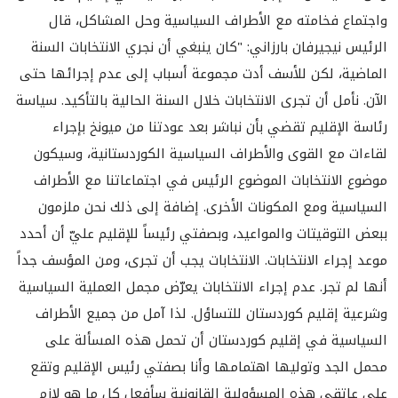
واجتماع فخامته مع الأطراف السياسية وحل المشاكل، قال
الرئيس نيجيرفان بارزاني: "كان ينبغي أن نجري الانتخابات السنة
الماضية، لكن للأسف أدت مجموعة أسباب إلى عدم إجرائها حتى
الآن. نأمل أن تجرى الانتخابات خلال السنة الحالية بالتأكيد. سياسة
رئاسة الإقليم تقضي بأن نباشر بعد عودتنا من ميونخ بإجراء
لقاءات مع القوى والأطراف السياسية الكوردستانية، وسيكون
موضوع الانتخابات الموضوع الرئيس في اجتماعاتنا مع الأطراف
السياسية ومع المكونات الأخرى. إضافة إلى ذلك نحن ملزمون
ببعض التوقيتات والمواعيد، وبصفتي رئيساً للإقليم عليّ أن أحدد
موعد إجراء الانتخابات. الانتخابات يجب أن تجرى، ومن المؤسف جداً
أنها لم تجر. عدم إجراء الانتخابات يعرّض مجمل العملية السياسية
وشرعية إقليم كوردستان للتساؤل. لذا آمل من جميع الأطراف
السياسية في إقليم كوردستان أن تحمل هذه المسألة على
محمل الجد وتوليها اهتمامها وأنا بصفتي رئيس الإقليم وتقع
على عاتقي هذه المسؤولية القانونية سأفعل كل ما هو لازم