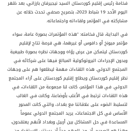
فخامة رئيس إقليم كوردستان السيد نيجيرفان بارزاني، بعد ظهر
اليوم الأحد 19 شباط 2023، بتصريح صحفي تحدث خلاله عن
مشاركته في المؤتمر ولقاءاته واجتماعاته.
في البداية، قال فخامته: "هذه المؤتمرات بصورة عامة، سواء
مؤتمر ميونخ أو دافوس أو غيرهما، هي فرصة تتاح لإقليم
كوردستان ليتمكن من عرض رؤاه ووجهات نظره بصورة طبيعية
وبدون الإجراءات البروتوكولية المبالغ فيها على شركائه في
المجتمع الدولي. هذه اللقاءات مهمة ليطلعوا هم على وجهات
نظر إقليم كوردستان ويطلع إقليم كوردستان على آراء المجتمع
الدولي. في هذا المؤتمر، كانت لنا مجموعة من اللقاءات، في
هذه اللقاءات ترتبط في الأغلب بأوضاعنا، وكانت في الغالب
لتسليط الضوء على علاقاتنا مع بغداد، والتي كانت المحور
الأساس في كل الاجتماعات، يريد المجتمع الدولي عموماً
المساعدة في حل المشاكل بين أربيل وبغداد لأنهم يعتقدون،
وهذا هو الصحيح، أن من المهم جداً أن يستتب الاستقرار من