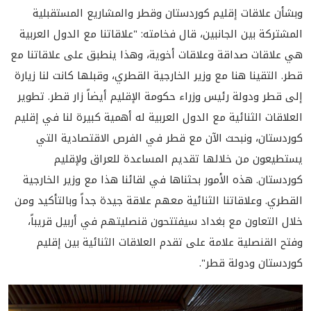
وبشأن علاقات إقليم كوردستان وقطر والمشاريع المستقبلية
المشتركة بين الجانبين، قال فخامته: "علاقاتنا مع الدول العربية
هي علاقات صداقة وعلاقات أخوية، وهذا ينطبق على علاقاتنا مع
قطر. التقينا هنا مع وزير الخارجية القطري، وقبلها كانت لنا زيارة
إلى قطر ودولة رئيس وزراء حكومة الإقليم أيضاً زار قطر. تطوير
العلاقات الثنائية مع الدول العربية له أهمية كبيرة لنا في إقليم
كوردستان، ونبحث الآن مع قطر في الفرص الاقتصادية التي
يستطيعون من خلالها تقديم المساعدة للعراق ولإقليم
كوردستان. هذه الأمور بحثناها في لقائنا هذا مع وزير الخارجية
القطري. وعلاقاتنا الثنائية معهم علاقة جيدة جداً وبالتأكيد ومن
خلال التعاون مع بغداد سيفتتحون قنصليتهم في أربيل قريباً،
وفتح القنصلية علامة على تقدم العلاقات الثنائية بين إقليم
كوردستان ودولة قطر".