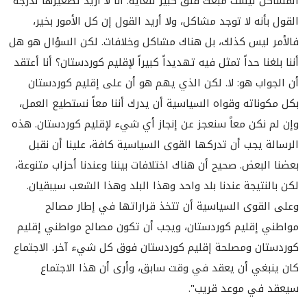
المشاكل ليست مبعث قلق كبير للغاية. أنا لا أريد تصغيرها لدرجة
القول بأنه لا توجد مشاكل، ولا أريد القول إن كل الأمور بخير،
فالأمر ليس كذلك، بل هناك مشاكل وخلافات. لكن السؤال هو هل
أننا بلغنا حداً تمثل فيه تهديداً كبيراً لإقليم كوردستان؟ أنا أعتقد
أن الجواب هو: لا. لكن الذي يهم هو أن على إقليم كوردستان
بكل مكوناته وقواه السياسية أن يدرك أننا معاً نستطيع العمل،
وإن لم نكن معاً سنعجز عن إنجاز أي شيء لإقليم كوردستان. هذه
الرسالة يجب أن تدركها القوى السياسية كافة، علينا أن نقبل
بعضنا البعض. صحيح أن هناك اختلافات بيننا وعندنا أحزاب متنوعة،
لكن بالنتيجة عندنا بلد واحد وهذا البلد وهذا الشعب سيبقيان.
وعلى القوى السياسية أن تتخذ قراراتها في إطار مصالح
مواطني إقليم كوردستان، ويجب أن تكون مصالح مواطني إقليم
كوردستان ومصلحة إقليم كوردستان فوق كل شيء آخر. الاجتماع
كان ينبغي أن يعقد في وقت سابق، وأرى أن هذا الاجتماع
سيعقد في موعد قريب".