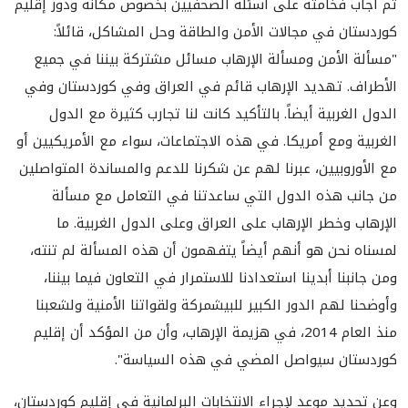
ثم أجاب فخامته على أسئلة الصحفيين بخصوص مكانة ودور إقليم
كوردستان في مجالات الأمن والطاقة وحل المشاكل، قائلاً:
"مسألة الأمن ومسألة الإرهاب مسائل مشتركة بيننا في جميع
الأطراف. تهديد الإرهاب قائم في العراق وفي كوردستان وفي
الدول الغربية أيضاً. بالتأكيد كانت لنا تجارب كثيرة مع الدول
الغربية ومع أمريكا. في هذه الاجتماعات، سواء مع الأمريكيين أو
مع الأوروبيين، عبرنا لهم عن شكرنا للدعم والمساندة المتواصلين
من جانب هذه الدول التي ساعدتنا في التعامل مع مسألة
الإرهاب وخطر الإرهاب على العراق وعلى الدول الغربية. ما
لمسناه نحن هو أنهم أيضاً يتفهمون أن هذه المسألة لم تنته،
ومن جانبنا أبدينا استعدادنا للاستمرار في التعاون فيما بيننا،
وأوضحنا لهم الدور الكبير للبيشمركة ولقواتنا الأمنية ولشعبنا
منذ العام 2014، في هزيمة الإرهاب، وأن من المؤكد أن إقليم
كوردستان سيواصل المضي في هذه السياسة".
وعن تحديد موعد لإجراء الانتخابات البرلمانية في إقليم كوردستان،