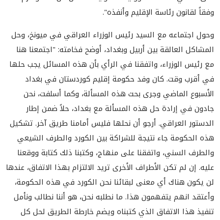
وفقاً لقانون رئاسة الإقليم وأنفذه".
وحول اجتماعه مع السيد رئيس الوزراء العراقي في ميونخ، وحل
المشاكل العالقة بين أربيل وبغداد، أوضح فخامته: "اجتمعنا هنا
مع رئيس الوزراء، واتفقنا في الرأي بأن هذه المسائل يجب حلها
في أقرب وقت. كان وفد حكومة إقليم كوردستان في بغداد
الأسبوع الماضي وجرى بحث هذه المسألة، وكما أسلفت، نحن
جادون في إرادة حل هذه المسألة مع بغداد، حلاً ضمن إطار
الدستور العراقي. أرجو أن نحلها فليس أمامنا طريق آخر. تشكيل
هذه الحكومة جاء نتيجة للشراكة بين الكورد والطرف الشيعي
والطرف السني، واتفقنا على منهاج، وكتبنا ذلك كتابة ووقعنا
عليه. إن لم تكن الأطراف الأخرى تريد الالتزام بهذا الاتفاق، عندها
لن يكون هناك أي معنى لبقائنا نحن الكورد في هذه الحكومة،
وأعتقد انهم يتفهمون هذا. ما نطلبه نحن، هو أننا نطالب ونأمل
تنفيذ هذا الاتفاق الذي كتبناه ويضم خارطة الطريق لحل كل