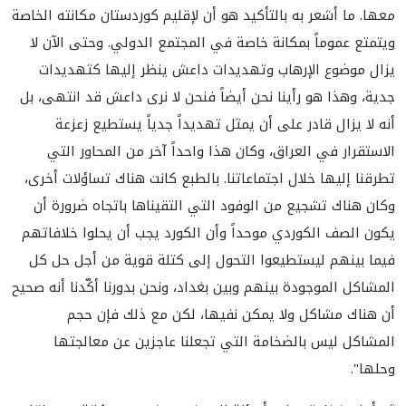
معها. ما أشعر به بالتأكيد هو أن لإقليم كوردستان مكانته الخاصة
ويتمتع عموماً بمكانة خاصة في المجتمع الدولي. وحتى الآن لا
يزال موضوع الإرهاب وتهديدات داعش ينظر إليها كتهديدات
جدية، وهذا هو رأينا نحن أيضاً فنحن لا نرى داعش قد انتهى، بل
أنه لا يزال قادر على أن يمثل تهديداً جدياً يستطيع زعزعة
الاستقرار في العراق، وكان هذا واحداً آخر من المحاور التي
تطرقنا إليها خلال اجتماعاتنا. بالطبع كانت هناك تساؤلات أخرى،
وكان هناك تشجيع من الوفود التي التقيناها باتجاه ضرورة أن
يكون الصف الكوردي موحداً وأن الكورد يجب أن يحلوا خلافاتهم
فيما بينهم ليستطيعوا التحول إلى كتلة قوية من أجل حل كل
المشاكل الموجودة بينهم وبين بغداد، ونحن بدورنا أكّدنا أنه صحيح
أن هناك مشاكل ولا يمكن نفيها، لكن مع ذلك فإن حجم
المشاكل ليس بالضخامة التي تجعلنا عاجزين عن معالجتها
وحلها".