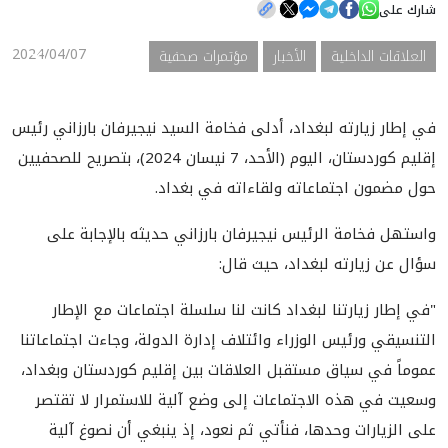
شارك على
2024/04/07
العلاقات الداخلية
الأخبار
مؤتمرات صحفية
الأخبار
المعرض
في إطار زيارته لبغداد، أدلى فخامة السيد نيجيرفان بارزاني رئيس
إقليم كوردستان، اليوم (الأحد، 7 نيسان 2024)، بتصريح للصحفيين
حول مضمون اجتماعاته ولقاءاته في بغداد.
واستهل فخامة الرئيس نيجيرفان بارزاني حديثه بالإجابة على
سؤال عن زيارته لبغداد، حيث قال:
"في إطار زيارتنا لبغداد كانت لنا سلسلة اجتماعات مع الإطار
التنسيقي ورئيس الوزراء وائتلاف إدارة الدولة، وجاءت اجتماعاتنا
عموماً في سياق مستقبل العلاقات بين إقليم كوردستان وبغداد،
وسعيت في هذه الاجتماعات إلى وضع آلية للاستمرار لا تقتصر
على الزيارات وحدها، فنأتي ثم نعود، إذ ينبغي أن نصوغ آلية