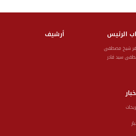
اب الرئيس
أرشيف
ر شيخ مصطفى
فى سيد قادر
خبار
يحات
بار