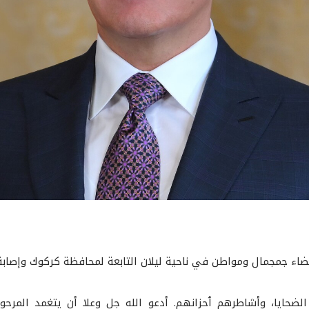
قضاء جمجمال ومواطن في ناحية ليلان التابعة لمحافظة كركوك وإصابة 
لضحايا، وأشاطرهم ٲحزانهم. أدعو الله جل وعلا أن يتغمد المرح