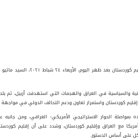
استقبل السيد نيجيرفان بارزاني رئيس إق
منية والسياسية في العراق والهجمات التي استهدفت أربيل، ثم بلد 
قليم كوردستان واستمرار تعاون ودعم التحالف الدولي في مواجهة ال
ه بمواصلة الحوار الاستراتيجي الأمريكي- العراقي، ومن جانبه عد
ت أمريكا مع العراق وإقليم كوردستان، وشدد على أن إقليم كوردست
اكل على أساس الدستور.