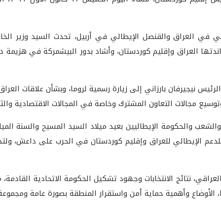
 في العراق والقنصل الإيطالي في أربيل، تحدث السيد وزير الخا
ندتها العراق وإقليم كوردستان، وأشاد بدور البيشمركة في هزيمة د
لرئيس نيجيرفان بارزاني إلى زيارة رسمية لروما، وبشأن علاقات العراق
توسيع مجالات التعاون المشترك وخاصة في المجالات الاقتصادية والثق
الشعب والحكومة الإيطاليين بعيد ميلاد السيد المسيح والسنة الميلا
للدعم الإيطالي للعراق وإقليم كوردستان في الحرب على داعش، ولت
العراقي، نتائج الانتخابات وجهود تشكيل الحكومة الاتحادية القادمة
ما، الأوضاع وأهمية حماية أمن واستقرار المنطقة بصورة عامة ومجمو