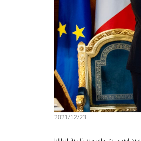
2021/12/23
مة السيد نيجيرفان بارزاني رئيس إقليم كوردستان، مساء اليوم الخميس ٢٣ كانون الأول ٢٠٢١، السيد لويجي دي مايو وزير خارجية إيطاليا