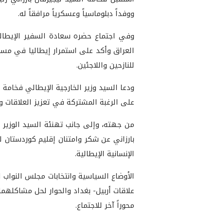
ووفداً دبلوماسياً وعسكرياً مرافقاً له.
وفي اجتماع حضره سعادة السفير الإيطالي
العراق وأكد على استمرار إيطاليا في مسا
للنازحين واللاجئين.
ودعا السيد وزير الخارجية الإيطالي فخامة ا
على الرغبة المشتركة في تعزيز العلاقات و
من جهته، وإلى جانب تهنئة السيد الوزير و
بارزاني عن شكر وامتنان إقليم كوردستان 
الإنسانية الإيطالية.
الأوضاع السياسية وانتخابات مجلس النواب 
علاقات أربيل- بغداد والحوار لحل مشاكله
محوراً آخر للاجتماع.