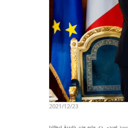
2021/12/23
مة السيد نيجيرفان بارزاني رئيس إقليم كوردستان، مساء اليوم الخميس ٢٣ كانون الأول ٢٠٢١، السيد لويجي دي مايو وزير خارجية إيطاليا