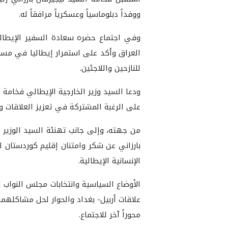
ووفداً دبلوماسياً وعسكرياً مرافقاً له.
وفي اجتماع حضره سعادة السفير الإيطالي
العراق وأكد على استمرار إيطاليا في مسا
للنازحين واللاجئين.
ودعا السيد وزير الخارجية الإيطالي فخامة ا
على الرغبة المشتركة في تعزيز العلاقات و
من جهته، وإلى جانب تهنئة السيد الوزير و
بارزاني عن شكر وامتنان إقليم كوردستان 
الإنسانية الإيطالية.
الأوضاع السياسية وانتخابات مجلس النواب 
علاقات أربيل- بغداد والحوار لحل مشاكله
محوراً آخر للاجتماع.