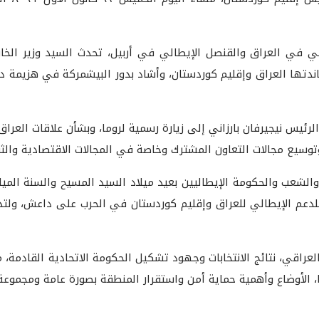
 في العراق والقنصل الإيطالي في أربيل، تحدث السيد وزير الخا
ندتها العراق وإقليم كوردستان، وأشاد بدور البيشمركة في هزيمة د
لرئيس نيجيرفان بارزاني إلى زيارة رسمية لروما، وبشأن علاقات العراق
توسيع مجالات التعاون المشترك وخاصة في المجالات الاقتصادية والثق
الشعب والحكومة الإيطاليين بعيد ميلاد السيد المسيح والسنة الميلا
للدعم الإيطالي للعراق وإقليم كوردستان في الحرب على داعش، ولت
العراقي، نتائج الانتخابات وجهود تشكيل الحكومة الاتحادية القادمة
ما، الأوضاع وأهمية حماية أمن واستقرار المنطقة بصورة عامة ومجمو