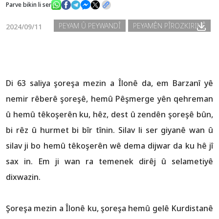
Parve bikin li ser
PEYAM Û PEYWANDÎ
PEYAMÊN PÎROZKIRINÊ
2024/09/11
Nûçe
Galerî
Di 63 saliya şoreşa mezin a Îlonê da, em Barzanî yê
nemir rêberê şoreşê, hemû Pêşmerge yên qehreman
û hemû têkoşerên ku, hêz, dest û zendên şoreşê bûn,
bi rêz û hurmet bi bîr tînin. Silav li ser giyanê wan û
silav ji bo hemû têkoşerên wê dema dijwar da ku hê jî
sax in. Em ji wan ra temenek dirêj û selametiyê
dixwazin.
Şoreşa mezin a Îlonê ku, şoreşa hemû gelê Kurdistanê