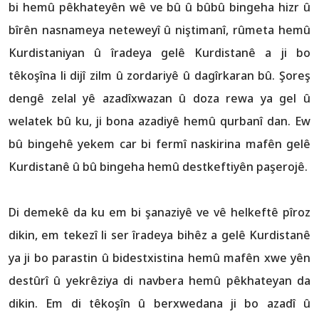
bi hemû pêkhateyên wê ve bû û bûbû bingeha hizr û
bîrên nasnameya neteweyî û niştimanî, rûmeta hemû
Kurdistaniyan û îradeya gelê Kurdistanê a ji bo
têkoşîna li dijî zilm û zordariyê û dagîrkaran bû. Şoreş
dengê zelal yê azadîxwazan û doza rewa ya gel û
welatek bû ku, ji bona azadiyê hemû qurbanî dan. Ew
bû bingehê yekem car bi fermî naskirina mafên gelê
Kurdistanê û bû bingeha hemû destkeftiyên paşerojê.
Di demekê da ku em bi şanaziyê ve vê helkeftê pîroz
dikin, em tekezî li ser îradeya bihêz a gelê Kurdistanê
ya ji bo parastin û bidestxistina hemû mafên xwe yên
destûrî û yekrêziya di navbera hemû pêkhateyan da
dikin. Em di têkoşîn û berxwedana ji bo azadî û