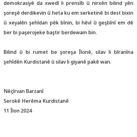
demokrasiyê da xwedî li prensîb û nirxên bilind yên
şoreşê derdikevin û heta ku em serketinê bi dest bixin
û xeyalên şehîdan pêk bînin, bi hêvî û geşbînî em dê
ber bi paşerojeke baştir berdewam bin.
Bilind û bi rumet be şoreşa Îlonê, silav li bîranîna
şehîdên Kurdistanê û silav li giyanê pakê wan.
Nêçîrvan Barzanî
Serokê Herêma Kurdistanê
11 Îlon 2024