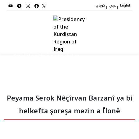
عربي
کوردی
|
|
English
Serokatiya Herêma Kurdistan
Serok
Peyama Serok Nêçîrvan Barzanî ya bi
Cîgirên Serok
helkefta şoreşa mezin a Îlonê
Stafê Serokatiyê
Sazî