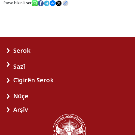
Parve bikin li ser
Serok
Sazî
Cîgirên Serok
Nûçe
Arşîv