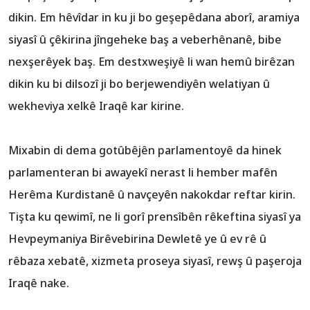
dikin. Em hêvîdar in ku ji bo geşepêdana aborî, aramiya
siyasî û çêkirina jîngeheke baş a veberhênanê, bibe
nexşerêyek baş. Em destxweşiyê li wan hemû birêzan
dikin ku bi dilsozî ji bo berjewendiyên welatiyan û
wekheviya xelkê Iraqê kar kirine.
Mixabin di dema gotûbêjên parlamentoyê da hinek
parlamenteran bi awayekî nerast li hember mafên
Herêma Kurdistanê û navçeyên nakokdar reftar kirin.
Tişta ku qewimî, ne li gorî prensîbên rêkeftina siyasî ya
Hevpeymaniya Birêvebirina Dewletê ye û ev rê û
rêbaza xebatê, xizmeta proseya siyasî, rewş û paşeroja
Iraqê nake.