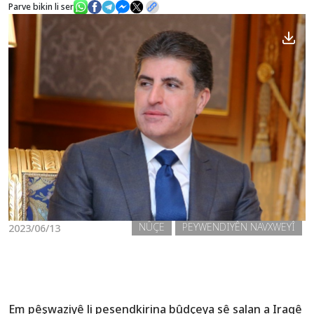
Parve bikin li ser
Nûçe
Galerî
NÛÇE
PEYWENDIYÊN NAVXWEYÎ
2023/06/13
Em pêşwaziyê li pesendkirina bûdçeya sê salan a Iraqê