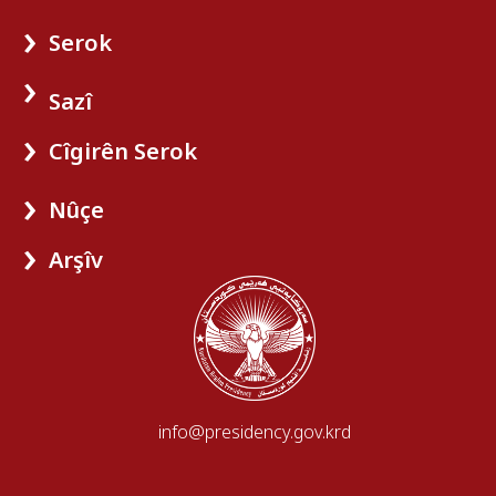
Serok
Sazî
Cîgirên Serok
Nûçe
Arşîv
info@presidency.gov.krd