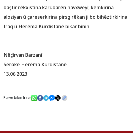
baştir rêkxistina karûbarên navxweyî, kêmkirina
aloziyan û çareserkirina pirsgirêkan ji bo bihêztirkirina
Iraq û Herêma Kurdistanê bikar bînin.
Nêçîrvan Barzanî
Serokê Herêma Kurdistanê
13.06.2023
Parve bikin li ser