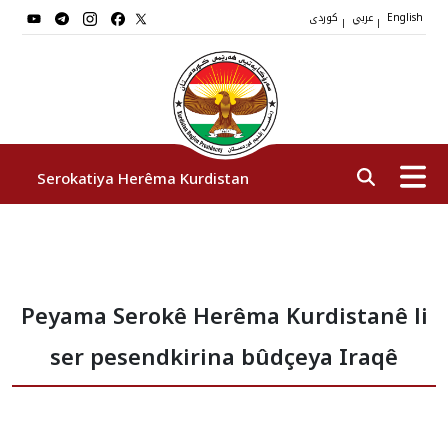
عربي
کوردی
|
|
English
Serokatiya Herêma Kurdistan
Serok
Peyama Serokê Herêma Kurdistanê li
Cîgirên Serok
ser pesendkirina bûdçeya Iraqê
Stafê Serokatiyê
Sazî