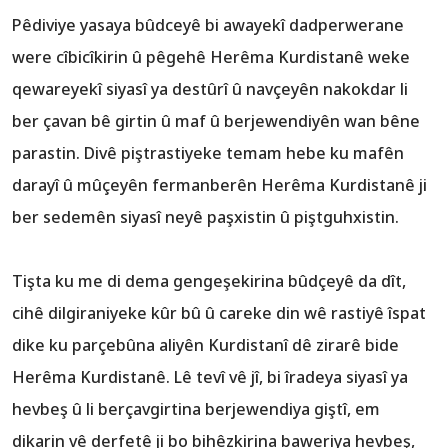
Pêdiviye yasaya bûdceyê bi awayekî dadperwerane
were cîbicîkirin û pêgehê Herêma Kurdistanê weke
qewareyekî siyasî ya destûrî û navçeyên nakokdar li
ber çavan bê girtin û maf û berjewendiyên wan bêne
parastin. Divê piştrastiyeke temam hebe ku mafên
darayî û mûçeyên fermanberên Herêma Kurdistanê ji
ber sedemên siyasî neyê paşxistin û piştguhxistin.
Tişta ku me di dema gengeşekirina bûdçeyê da dît,
cihê dilgiraniyeke kûr bû û careke din wê rastiyê îspat
dike ku parçebûna aliyên Kurdistanî dê zirarê bide
Herêma Kurdistanê. Lê tevî vê jî, bi îradeya siyasî ya
hevbeş û li berçavgirtina berjewendiya giştî, em
dikarin vê derfetê ji bo bihêzkirina baweriya hevbeş,