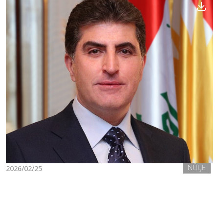
Nûçe
Galerî
NÛÇE
2026/02/25