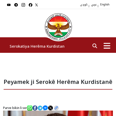
عربي
کوردی
|
|
English
Serokatiya Herêma Kurdistan
Serok
Peyamek ji Serokê Herêma Kurdistanê
Cîgirên Serok
Stafê Serokatiyê
Parve bikin li ser
Sazî