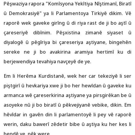
Pêşwaziya rapora "Komîsyona Yekîtiya Nîştimanî, Biratî
û Demokrasiyê" ya li Parlamentoya Tirkiyê dikim. Vê
raporê wek gaveke girîng û di riya rast de ji bo aştî û
çareseriyê dibînim. Pêşxistina zimanê siyaset û
diyalogê û pêgîriya bi çareseriya aştiyane, bingehên
sereke ne ji bo avakirina aramiya hertimî ku di
berjewendiya tevahiya navçeyê de ye.
Em li Herêma Kurdistanê, wek her car tekeziyê li ser
piştgirî û hevkariya xwe ji bo her hewldan û gaveke ku
armanca wê çareserkirina aştiyane ya pirsgirêkan be û
asoyeke nû ji bo biratî û pêkvejiyanê vebike, dikin. Em
hêvîdar in gavên din li parlamentoyê li pey vê raporê
werin, daku bawerî zêdetir bibe û aştiya ku her kes li
bendê ye, pêk were.