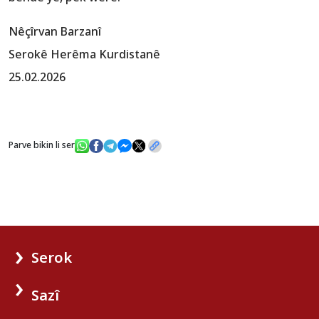
Nêçîrvan Barzanî
Serokê Herêma Kurdistanê
25.02.2026
Parve bikin li ser
Serok
Sazî