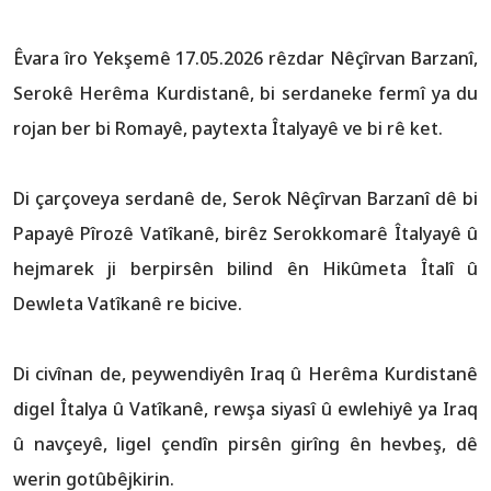
Êvara îro Yekşemê 17.05.2026 rêzdar Nêçîrvan Barzanî,
Serokê Herêma Kurdistanê, bi serdaneke fermî ya du
rojan ber bi Romayê, paytexta Îtalyayê ve bi rê ket.
Di çarçoveya serdanê de, Serok Nêçîrvan Barzanî dê bi
Papayê Pîrozê Vatîkanê, birêz Serokkomarê Îtalyayê û
hejmarek ji berpirsên bilind ên Hikûmeta Îtalî û
Dewleta Vatîkanê re bicive.
Di civînan de, peywendiyên Iraq û Herêma Kurdistanê
digel Îtalya û Vatîkanê, rewşa siyasî û ewlehiyê ya Iraq
û navçeyê, ligel çendîn pirsên girîng ên hevbeş, dê
werin gotûbêjkirin.