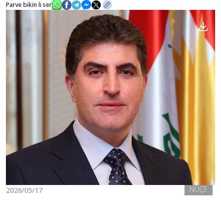
Parve bikin li ser
Nûçe
Galerî
NÛÇE
2026/05/17