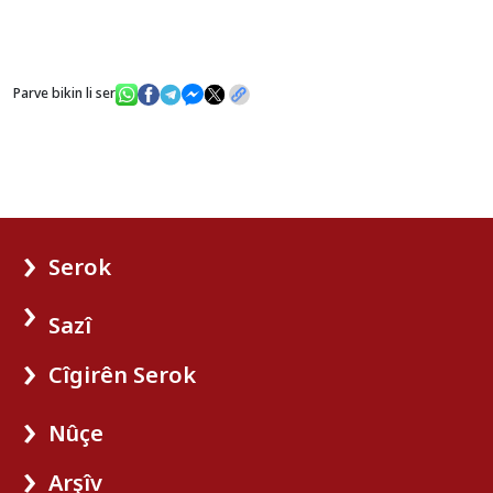
Parve bikin li ser
Serok
Sazî
Cîgirên Serok
Nûçe
Arşîv