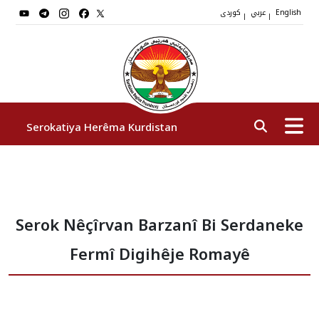
عربي
کوردی
|
|
English
Serokatiya Herêma Kurdistan
Serok
Serok Nêçîrvan Barzanî Bi Serdaneke
Cîgirên Serok
Fermî Digihêje Romayê
Stafê Serokatiyê
Sazî