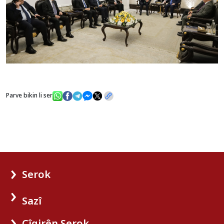
Parve bikin li ser
Serok
Sazî
Cîgirên Serok