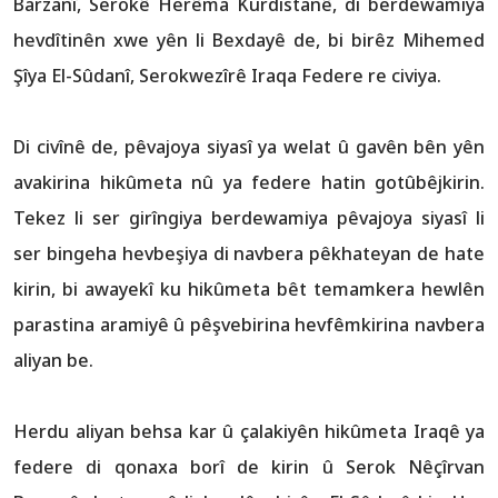
Barzanî, Serokê Herêma Kurdistanê, di berdewamiya
hevdîtinên xwe yên li Bexdayê de, bi birêz Mihemed
Şîya El-Sûdanî, Serokwezîrê Iraqa Federe re civiya.
Di civînê de, pêvajoya siyasî ya welat û gavên bên yên
avakirina hikûmeta nû ya federe hatin gotûbêjkirin.
Tekez li ser girîngiya berdewamiya pêvajoya siyasî li
ser bingeha hevbeşiya di navbera pêkhateyan de hate
kirin, bi awayekî ku hikûmeta bêt temamkera hewlên
parastina aramiyê û pêşvebirina hevfêmkirina navbera
aliyan be.
Herdu aliyan behsa kar û çalakiyên hikûmeta Iraqê ya
federe di qonaxa borî de kirin û Serok Nêçîrvan