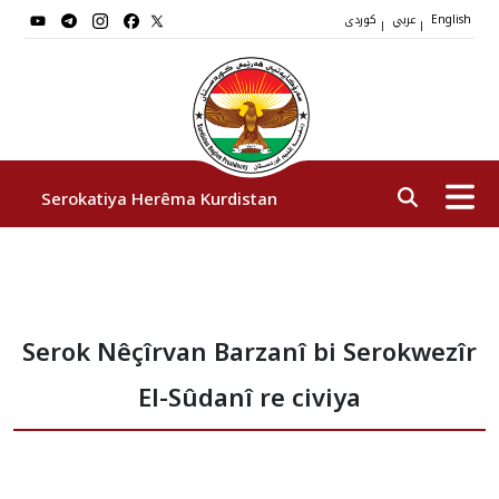
عربي
کوردی
|
|
English
Serokatiya Herêma Kurdistan
Serok
Serok Nêçîrvan Barzanî bi Serokwezîr
Cîgirên Serok
El-Sûdanî re civiya
Stafê Serokatiyê
Sazî