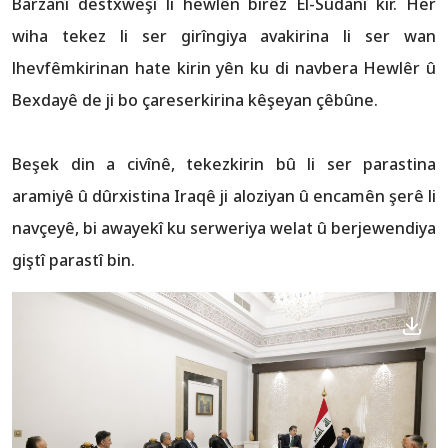
Barzanî destxweşî li hewlên birêz El-Sûdanî kir. Her
wiha tekez li ser girîngiya avakirina li ser wan
lhevfêmkirinan hate kirin yên ku di navbera Hewlêr û
Bexdayê de ji bo çareserkirina kêşeyan çêbûne.
Beşek din a civînê, tekezkirin bû li ser parastina
aramiyê û dûrxistina Iraqê ji aloziyan û encamên şerê li
navçeyê, bi awayekî ku serweriya welat û berjewendiya
giştî parastî bin.