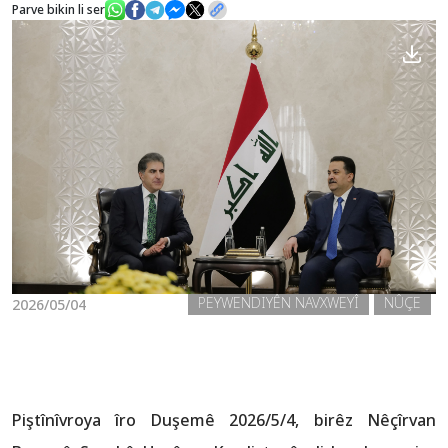
Parve bikin li ser
Nûçe
Galerî
PEYWENDIYÊN NAVXWEYÎ
NÛÇE
2026/05/04
Piştînîvroya îro Duşemê 2026/5/4, birêz Nêçîrvan