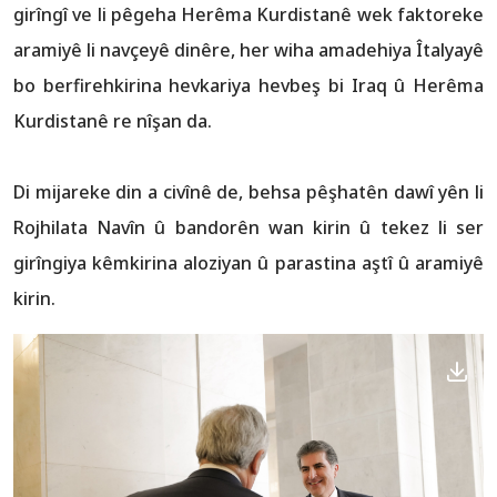
girîngî ve li pêgeha Herêma Kurdistanê wek faktoreke
aramiyê li navçeyê dinêre, her wiha amadehiya Îtalyayê
bo berfirehkirina hevkariya hevbeş bi Iraq û Herêma
Kurdistanê re nîşan da.
Di mijareke din a civînê de, behsa pêşhatên dawî yên li
Rojhilata Navîn û bandorên wan kirin û tekez li ser
girîngiya kêmkirina aloziyan û parastina aştî û aramiyê
kirin.