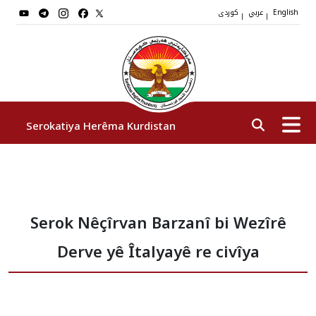
عربي
کوردی
|
|
English
Serokatiya Herêma Kurdistan
Serok
Serok Nêçîrvan Barzanî bi Wezîrê
Cîgirên Serok
Derve yê Îtalyayê re civîya
Stafê Serokatiyê
Sazî