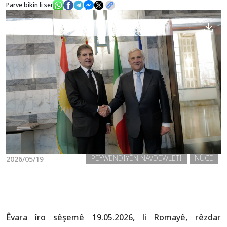
Parve bikin li ser
Nûçe
Galerî
PEYWENDIYÊN NAVDEWLETÎ
NÛÇE
2026/05/19
Êvara îro sêşemê 19.05.2026, li Romayê, rêzdar