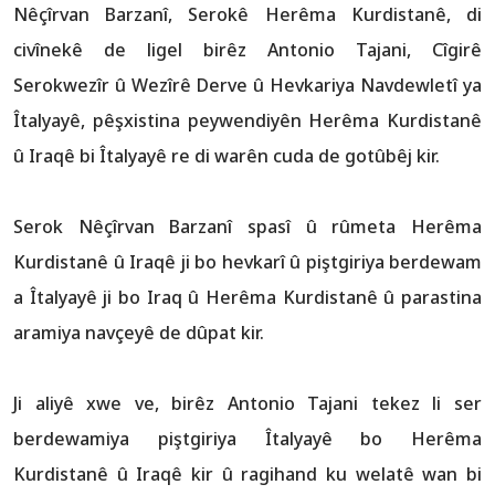
Nêçîrvan Barzanî, Serokê Herêma Kurdistanê, di
civînekê de ligel birêz Antonio Tajani, Cîgirê
Serokwezîr û Wezîrê Derve û Hevkariya Navdewletî ya
Îtalyayê, pêşxistina peywendiyên Herêma Kurdistanê
û Iraqê bi Îtalyayê re di warên cuda de gotûbêj kir.
Serok Nêçîrvan Barzanî spasî û rûmeta Herêma
Kurdistanê û Iraqê ji bo hevkarî û piştgiriya berdewam
a Îtalyayê ji bo Iraq û Herêma Kurdistanê û parastina
aramiya navçeyê de dûpat kir.
Ji aliyê xwe ve, birêz Antonio Tajani tekez li ser
berdewamiya piştgiriya Îtalyayê bo Herêma
Kurdistanê û Iraqê kir û ragihand ku welatê wan bi