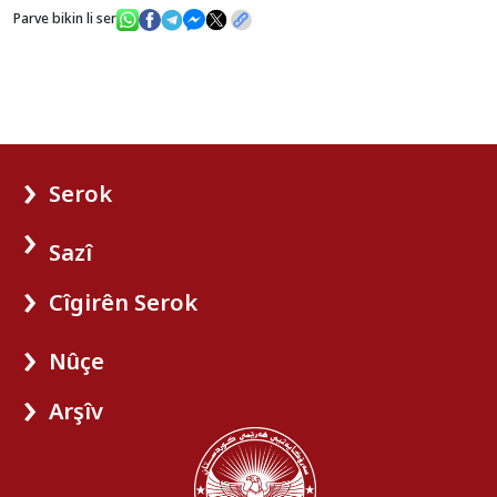
Parve bikin li ser
Serok
Sazî
Cîgirên Serok
Nûçe
Arşîv