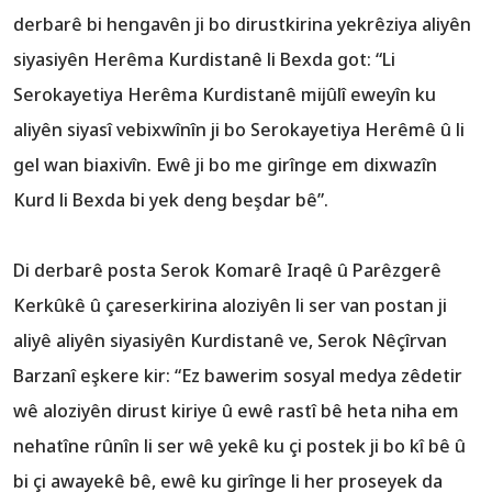
derbarê bi hengavên ji bo dirustkirina yekrêziya aliyên
siyasiyên Herêma Kurdistanê li Bexda got: “Li
Serokayetiya Herêma Kurdistanê mijûlî eweyîn ku
aliyên siyasî vebixwînîn ji bo Serokayetiya Herêmê û li
gel wan biaxivîn. Ewê ji bo me girînge em dixwazîn
Kurd li Bexda bi yek deng beşdar bê”.
Di derbarê posta Serok Komarê Iraqê û Parêzgerê
Kerkûkê û çareserkirina aloziyên li ser van postan ji
aliyê aliyên siyasiyên Kurdistanê ve, Serok Nêçîrvan
Barzanî eşkere kir: “Ez bawerim sosyal medya zêdetir
wê aloziyên dirust kiriye û ewê rastî bê heta niha em
nehatîne rûnîn li ser wê yekê ku çi postek ji bo kî bê û
bi çi awayekê bê, ewê ku girînge li her proseyek da