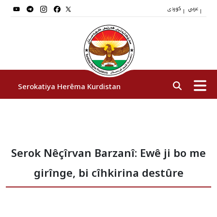
عربي
کوردی
|
|
Serokatiya Herêma Kurdistan
Serok
Serok Nêçîrvan Barzanî: Ewê ji bo me
Cîgirên Serok
girînge, bi cîhkirina destûre
Stafê Serokatiyê
Sazî