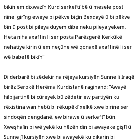
bikîn em dixwazîn Kurd serkeftî bê û mesele post
nîne, girîng eweye bi pêkve biçîn Bexdayê û bi pêkve
bîn û post bi pileya duyem dibe neku pileya yekem.
Heta niha axaftin li ser posta Parêzgerê Kerkûkê
nehatiye kirin û em neçûne wê qonaxê axaftinê li ser
wê babetê bikîn”.
Di derbarê bi zêdekirina rêjeya kursiyên Sunne li Iraqê,
birêz Serokê Herêma Kurdistanê ragihand: “Awayê
hilbijartinê bi cûreyek bû zêdetir ew partiyên ku
rêxistina wan hebû bi rêkupêkî xelkê xwe birine ser
sindoqên dengdanê, ew birawe û serkeftî bûn.
Xweşhalîn bi wê yekê ku hêzên din bi awayeke giştî û
Sunne jî kursiyên xwe bi awayekê ku dikarin bi