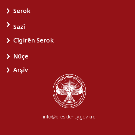
Serok
Sazî
Cîgirên Serok
Nûçe
Arşîv
info@presidency.gov.krd