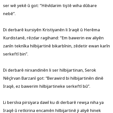
ser wê yekê û got: “Hêvîdarim tiştê wiha dûbare
nebê”.
Di derbarê kursiyên Kristiyanên li Iraqê û Herêma
Kurdistanê, rêzdar ragihand: “Em bawerin ew aliyên
zanîn teknîka hilbijartinê bikarbînin, zêdetir ewan karîn
serkeftî bin”.
Di derbarê nirxandinên li ser hilbijartinan, Serok
Nêçîrvan Barzanî got: “Berawird bi hilbijartinên dinê
Iraqê, ez bawerim hilbijartineke serkeftî bû”.
Li bersîva pirsiyara dawî ku di derbarê rewşa niha ya
Iraqê û retkirina encamên hilbijartinê ji aliyê hinek