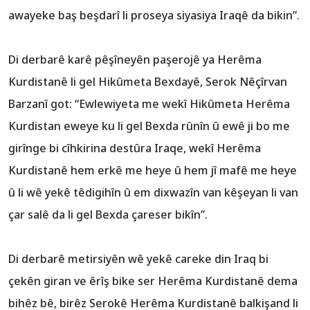
awayeke baş beşdarî li proseya siyasiya Iraqê da bikin”.
Di derbarê karê pêşîneyên paşerojê ya Herêma
Kurdistanê li gel Hikûmeta Bexdayê, Serok Nêçîrvan
Barzanî got: “Ewlewiyeta me wekî Hikûmeta Herêma
Kurdistan eweye ku li gel Bexda rûnîn û ewê ji bo me
girînge bi cîhkirina destûra Iraqe, wekî Herêma
Kurdistanê hem erkê me heye û hem jî mafê me heye
û li wê yekê têdigihîn û em dixwazîn van kêşeyan li van
çar salê da li gel Bexda çareser bikîn”.
Di derbarê metirsiyên wê yekê careke din Iraq bi
çekên giran ve êrîş bike ser Herêma Kurdistanê dema
bihêz bê, birêz Serokê Herêma Kurdistanê balkişand li