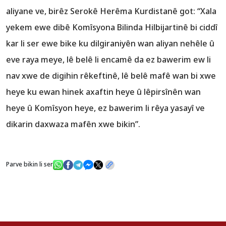
aliyane ve, birêz Serokê Herêma Kurdistanê got: “Xala
yekem ewe dibê Komîsyona Bilinda Hilbijartinê bi ciddî
kar li ser ewe bike ku dilgiraniyên wan aliyan nehêle û
eve raya meye, lê belê li encamê da ez bawerim ew li
nav xwe de digihin rêkeftinê, lê belê mafê wan bi xwe
heye ku ewan hinek axaftin heye û lêpirsînên wan
heye û Komîsyon heye, ez bawerim li rêya yasayî ve
dikarin daxwaza mafên xwe bikin”.
Parve bikin li ser