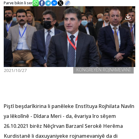
Parve bikin li ser
Nûçe
Galerî
KONGREYÊN ROJNAMEVANÎ
2021/10/27
Piştî beşdarîkirina li panêleke Enstîtuya Rojhilata Navîn
ya lêkolînê - Dîdara Meri - da, êvariya îro sêşem
26.10.2021 birêz Nêçîrvan Barzanî Serokê Herêma
Kurdistanê li daxuyaniyeke rojnamevaniyê da di