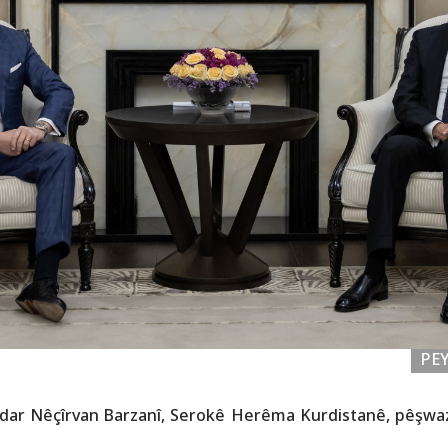
PE
dar Nêçîrvan Barzanî, Serokê Herêma Kurdistanê, pêşwazi