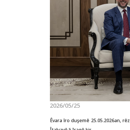
2026/05/25
Êvara îro duşemê 25.05.2026an, rêz
Îtalyayê li Iraqê kir.