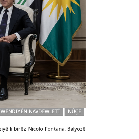
YWENDIYÊN NAVDEWLETÎ
NÛÇE
yê li birêz Nicolo Fontana, Balyozê