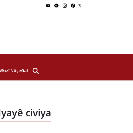
⚲
yê
Sazî
Nûçe
Galerî
lyayê civiya