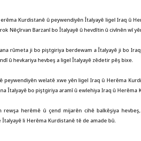
û Herêma Kurdistanê û peywendiyên Îtalyayê ligel Iraq û H
k Nêçîrvan Barzanî bo Îtalyayê û hevdîtin û civînên wî yên
ana rûmeta ji bo piştgiriya berdewam a Îtalyayê ji bo Ir
 û hevkariya hevbeş a ligel Îtalyayê zêdetir pêş bixe.
yayê peywendiyên welatê xwe yên ligel Iraq û Herêma Kurdis
 Îtalyayê bo piştgiriya aramî û ewlehiya Iraq û Herêma K
 rewşa herêmê û çend mijarên cihê balkêşiya hevbeş, 
 Îtalyayê li Herêma Kurdistanê tê de amade bû.