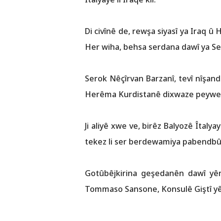
Di civînê de, rewşa siyasî ya Iraq 
Her wiha, behsa serdana dawî ya Sero
Serok Nêçîrvan Barzanî, tevî nîşand
Herêma Kurdistanê dixwaze peywendî
Ji aliyê xwe ve, birêz Balyozê Îtal
tekez li ser berdewamiya pabendbûna
Gotûbêjkirina geşedanên dawî yên
Tommaso Sansone, Konsulê Giştî yê