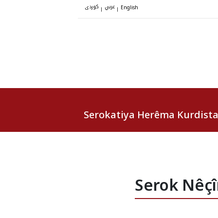
عربي
کوردی
|
|
English
Serokatiya Herêma Kurdist
Serok Nêçîr