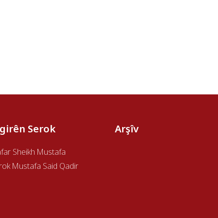
îgirên Serok
Arşîv
afar Sheikh Mustafa
rok Mustafa Said Qadir