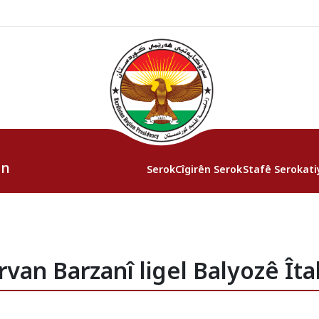
an
Serok
Cîgirên Serok
Stafê Serokati
van Barzanî ligel Balyozê Îta