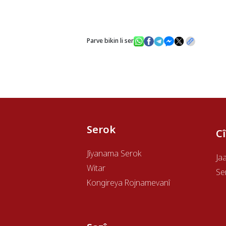
Parve bikin li ser
Serok
C
Jîyanama Serok
Ja
Witar
Se
Kongireya Rojnamevanî