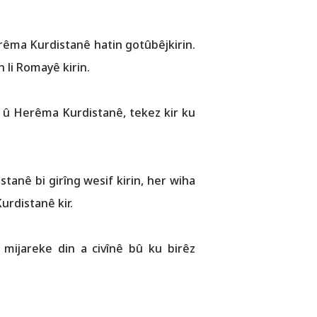
erêma Kurdistanê hatin gotûbêjkirin.
 li Romayê kirin.
aq û Herêma Kurdistanê, tekez kir ku
tanê bi girîng wesif kirin, her wiha
urdistanê kir.
mijareke din a civînê bû ku birêz