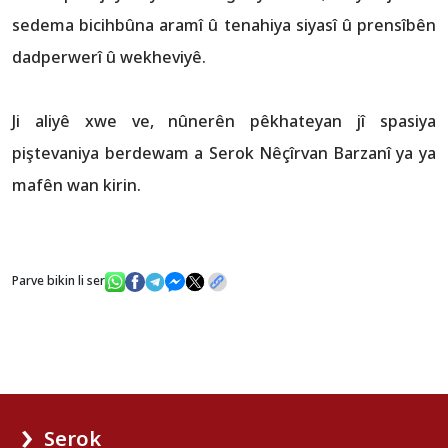
sedema bicihbûna aramî û tenahiya siyasî û prensîbên
dadperwerî û wekheviyê.
Ji aliyê xwe ve, nûnerên pêkhateyan jî spasiya
piştevaniya berdewam a Serok Nêçîrvan Barzanî ya ya
mafên wan kirin.
Parve bikin li ser
Serok