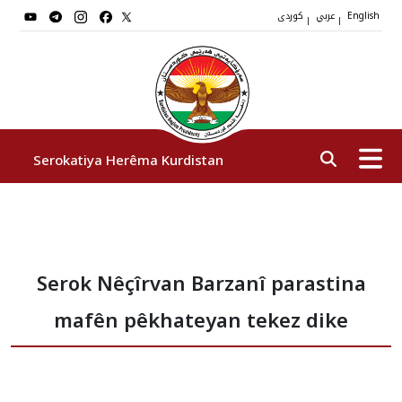
عربي
کوردی
|
|
English
Serokatiya Herêma Kurdistan
Serok
Serok Nêçîrvan Barzanî parastina
Cîgirên Serok
mafên pêkhateyan tekez dike
Stafê Serokatiyê
Sazî