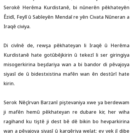
Serokê Herêma Kurdistanê, bi nûnerên pêkhateyên
Êzidî, Feylî û Sabîeyên Mendaî re yên Civata Nûneran a
Iraqê civiya.
Di civînê de, rewşa pêkhateyan li Iraqê û Herêma
Kurdistanê hate gotûbêjkirin û tekezî li ser giringiya
misogerkirina beşdariya wan a bi bandor di pêvajoya
siyasî de û bidestxistina mafên wan ên destûrî hate
kirin.
Serok Nêçîrvan Barzanî piştevaniya xwe ya berdewam
ji mafên hemû pêkhateyan re dubare kir, her wiha
ragihand ku tiştê ji dest bê dê bikin bo hevparkirina
wan a pêvajoya siyasî û kargêriya welat; ev yek jî dibe