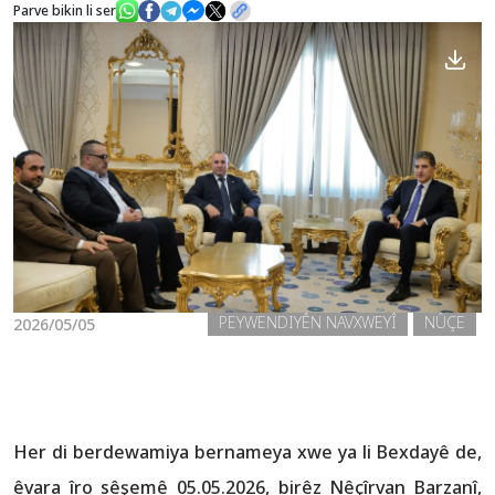
Parve bikin li ser
Nûçe
Galerî
PEYWENDIYÊN NAVXWEYÎ
NÛÇE
2026/05/05
Her di berdewamiya bernameya xwe ya li Bexdayê de,
êvara îro sêşemê 05.05.2026, birêz Nêçîrvan Barzanî,