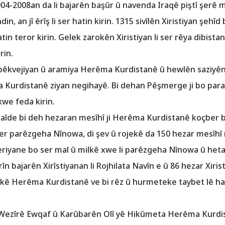
004-2008an da li bajarên başûr û navenda Iraqê piştî şerê m
n, an jî êrîş li ser hatin kirin. 1315 sivîlên Xiristiyan şehîd
in teror kirin. Gelek zarokên Xiristiyan li ser rêya dibista
rin.
pêkvejiyan û aramiya Herêma Kurdistanê û hewlên saziy
êma Kurdistanê ziyan negihayê. Bi dehan Pêşmerge ji bo par
we feda kirin.
l-Qaîde bi deh hezaran mesîhî ji Herêma Kurdistanê koçber b
er parêzgeha Nînowa, di şev û rojekê da 150 hezar mesîhî
riyane bo ser mal û milkê xwe li parêzgeha Nînowa û heta n
n bajarên Xirîstiyanan li Rojhilata Navîn e û 86 hezar Xiris
 Herêma Kurdistanê ve bi rêz û hurmeteke taybet lê hati
 Wezîrê Ewqaf û Karûbarên Olî yê Hikûmeta Herêma Kurdi