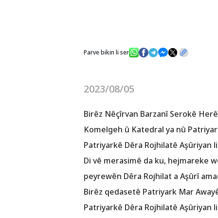
Parve bikin li ser
2023/08/05
Birêz Nêçîrvan Barzanî Serokê Herê
Komelgeh û Katedral ya nû Patriyar
Patriyarkê Dêra Rojhilatê Aşûriyan li
Di vê merasimê da ku, hejmareke we
peyrewên Dêra Rojhilat a Aşûrî amad
Birêz qedasetê Patriyark Mar Awa
Patriyarkê Dêra Rojhilatê Aşûriyan li