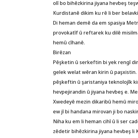
olî bo bihêzkirina jiyana hevbeş te
Kurdistanê dikim ku rê li ber belavki
Di heman demê da em spasiya Metra
provokatîf û reftarek ku dilê misilm
hemû cîhanê.
Birêzan
Pêşketin û serkeftin bi yek rengî di
gelek welat wêran kirin û paşxistin.
pêşkeftin û şaristaniya teknolojîk k
hevpejirandin û jiyana hevbeş e. Me 
Xwedeyê mezin dikaribû hemû mirova
ew jî bi handana mirovan ji bo naskir
Niha ku em li heman cihî û li ser ca
zêdetir bihêzkirina jiyana hevbeş li