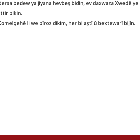
j dersa bedew ya jiyana hevbeş bidin, ev daxwaza Xwedê ye 
tir bikin.
omelgehê li we pîroz dikim, her bi aştî û bextewarî bijîn.