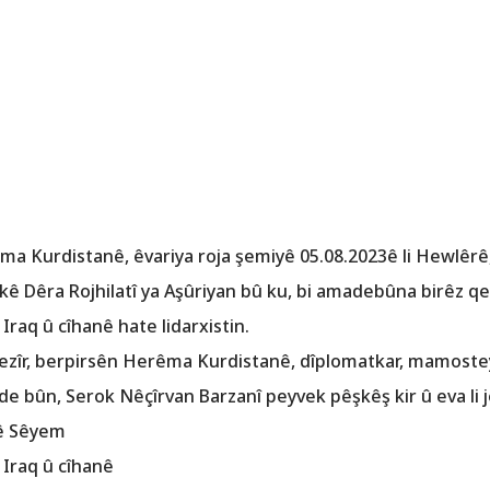
ma Kurdistanê, êvariya roja şemiyê 05.08.2023ê li Hewlêrê
kê Dêra Rojhilatî ya Aşûriyan bû ku, bi amadebûna birêz 
 Iraq û cîhanê hate lidarxistin.
zîr, berpirsên Herêma Kurdistanê, dîplomatkar, mamostey
e bûn, Serok Nêçîrvan Barzanî peyvek pêşkêş kir û eva li j
yê Sêyem
 Iraq û cîhanê