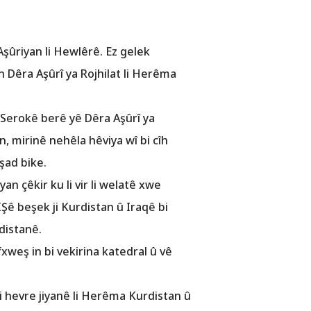
Aşûriyan li Hewlêrê. Ez gelek
Dêra Aşûrî ya Rojhilat li Herêma
Serokê berê yê Dêra Aşûrî ya
n, mirinê nehêla hêviya wî bi cîh
 şad bike.
an çêkir ku li vir li welatê xwe
IŞê beşek ji Kurdistan û Iraqê bi
distanê.
xweş in bi vekirina katedral û vê
 hevre jiyanê li Herêma Kurdistan û