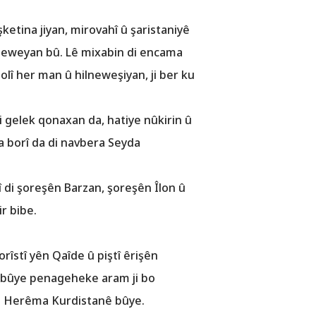
tina jiyan, mirovahî û şaristaniyê
eteweyan bû. Lê mixabin di encama
 olî her man û hilneweşiyan, ji ber ku
di gelek qonaxan da, hatiye nûkirin û
a borî da di navbera Seyda
di şoreşên Barzan, şoreşên Îlon û
r bibe.
rîstî yên Qaîde û piştî êrişên
î bûye penageheke aram ji bo
kê Herêma Kurdistanê bûye.