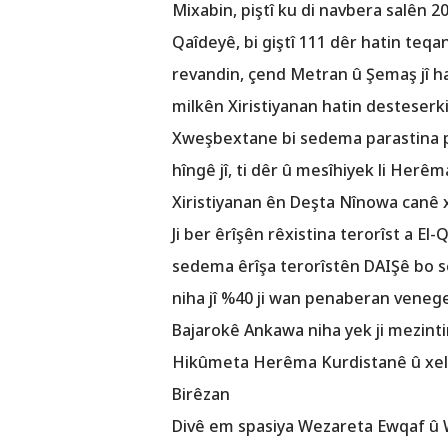
Mixabin, piştî ku di navbera salên 2
Qaîdeyê, bi giştî 111 dêr hatin teqandi
revandin, çend Metran û Şemaş jî hat
milkên Xiristiyanan hatin desteserki
Xweşbextane bi sedema parastina 
hîngê jî, ti dêr û mesîhiyek li Her
Xiristiyanan ên Deşta Nînowa canê x
Ji ber êrîşên rêxistina terorîst a E
sedema êrîşa terorîstên DAIŞê bo s
niha jî %40 ji wan penaberan venege
Bajarokê Ankawa niha yek ji mezintirî
Hikûmeta Herêma Kurdistanê û xelkê
Birêzan
Divê em spasiya Wezareta Ewqaf û