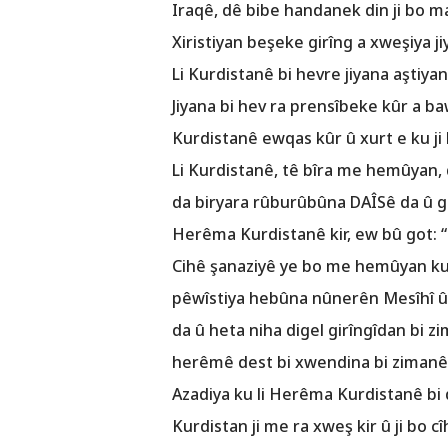
Iraqê, dê bibe handanek din ji bo ma
Xiristiyan beşeke girîng a xweşiya j
Li Kurdistanê bi hevre jiyana aştiy
Jiyana bi hev ra prensîbeke kûr a ba
Kurdistanê ewqas kûr û xurt e ku j
Li Kurdistanê, tê bîra me hemûyan
da biryara rûburûbûna DAÎSê da û go
Herêma Kurdistanê kir, ew bû got: “
Cihê şanaziyê ye bo me hemûyan ku 
pêwîstiya hebûna nûnerên Mesîhî û
da û heta niha digel girîngîdan bi z
herêmê dest bi xwendina bi zimanên
Azadiya ku li Herêma Kurdistanê bi
Kurdistan ji me ra xweş kir û ji bo c