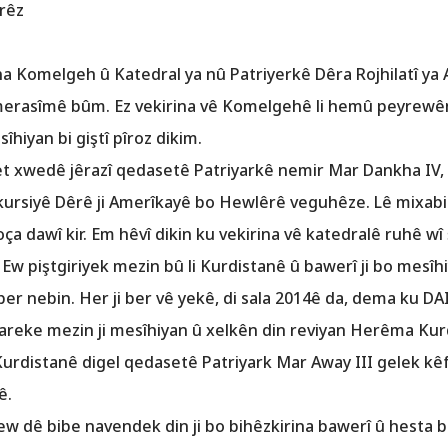
rêz
ina Komelgeh û Katedral ya nû Patriyerkê Dêra Rojhilatî ya 
merasîmê bûm. Ez vekirina vê Komelgehê li hemû peyrewên 
hiyan bi giştî pîroz dikim.
t xwedê jêrazî qedasetê Patriyarkê nemir Mar Dankha IV, 
 bû kursiyê Dêrê ji Amerîkayê bo Hewlêrê veguhêze. Lê mixabi
oça dawî kir. Em hêvî dikin ku vekirina vê katedralê ruhê wî
Ew piştgiriyek mezin bû li Kurdistanê û bawerî ji bo mesîhiy
ber nebin. Her ji ber vê yekê, di sala 2014ê da, dema ku DA
ejmareke mezin ji mesîhiyan û xelkên din reviyan Herêma Kur
û Kurdistanê digel qedasetê Patriyark Mar Away III gelek kêf
ê.
 dê bibe navendek din ji bo bihêzkirina bawerî û hesta bi