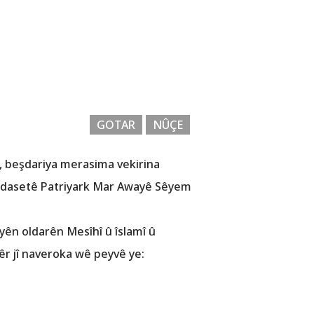
GOTAR
NÛÇE
, beşdariya merasima vekirina
qedasetê Patriyark Mar Awayê Sêyem
ên oldarên Mesîhî û îslamî û
êr jî naveroka wê peyvê ye: