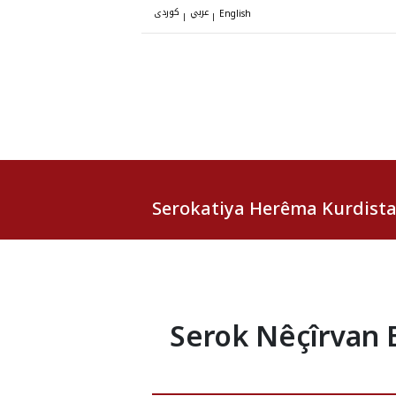
عربي
کوردی
|
|
English
Serokatiya Herêma Kurdist
Serok Nêçîrvan B