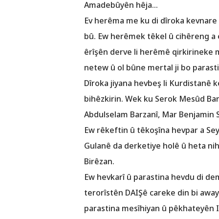
Amadebûyên hêja...
Ev herêma me ku di dîroka kevnare 
bû. Ew herêmek têkel û cihêreng a 
êrîşên derve li herêmê qirkirineke me
netew û ol bûne mertal ji bo parast
Dîroka jiyana hevbeş li Kurdistanê k
bihêzkirin. Wek ku Serok Mesûd Barz
Abdulselam Barzanî, Mar Benjamin S
Ew rêkeftin û têkoşîna hevpar a Se
Gulanê da derketiye holê û heta nih
Birêzan.
Ew hevkarî û parastina hevdu di dema
terorîstên DAIŞê careke din bi away
parastina mesîhiyan û pêkhateyên 