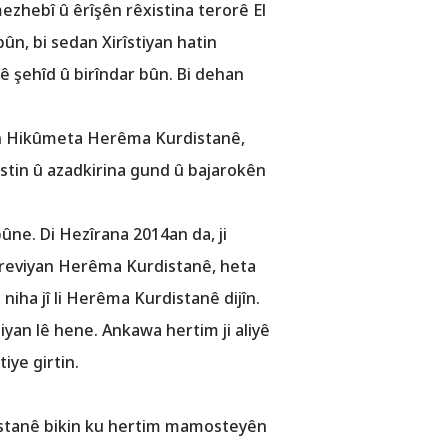
ezhebî û êrîşên rêxistina terorê El
 bûn, bi sedan Xirîstiyan hatin
nê şehîd û birîndar bûn. Bi dehan
ên Hikûmeta Herêma Kurdistanê,
astin û azadkirina gund û bajarokên
ûne. Di Hezîrana 2014an da, ji
 reviyan Herêma Kurdistanê, heta
iha jî li Herêma Kurdistanê dijîn.
tiyan lê hene. Ankawa hertim ji aliyê
ye girtin.
stanê bikin ku hertim mamosteyên