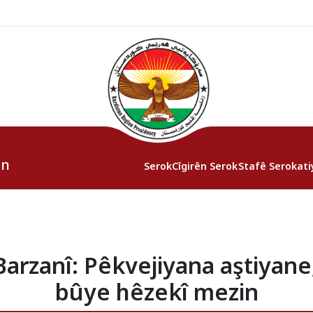
an
Serok
Cîgirên Serok
Stafê Serokati
arzanî: Pêkvejiyana aştiyane,
bûye hêzekî mezin