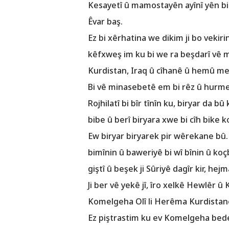
Kesayetî û mamostayên ayînî yên bi
Êvar baş.
Ez bi xêrhatina we dikim ji bo vekir
kêfxweş im ku bi we ra beşdarî vê 
Kurdistan, Iraq û cîhanê û hemû mesî
Bi vê minasebetê em bi rêz û hurme
Rojhilatî bi bîr tînîn ku, biryar da
bibe û berî biryara xwe bi cîh bike k
Ew biryar biryarek pir wêrekane bû. 
bimînin û baweriyê bi wî bînin û koç
giştî û beşek ji Sûriyê dagîr kir, h
Ji ber vê yekê jî, îro xelkê Hewlêr 
Komelgeha Olî li Herêma Kurdistan
Ez piştrastim ku ev Komelgeha bedew