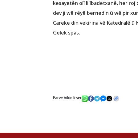
kesayetên olî li îbadetxanê, her ro
dev ji wê rêyê bernedin û wê pir xurt
Careke din vekirina vê Katedralê û K
Gelek spas.
Parve bikin li ser