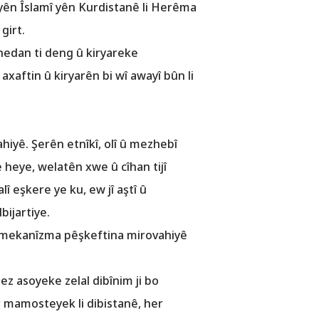
ayên Îslamî yên Kurdistanê li Herêma
girt.
edan ti deng û kiryareke
axaftin û kiryarên bi wî awayî bûn li
hiyê. Şerên etnîkî, olî û mezhebî
e heye, welatên xwe û cîhan tijî
î eşkere ye ku, ew jî aştî û
bijartiye.
r mekanîzma pêşkeftina mirovahiyê
ez asoyeke zelal dibînim ji bo
er mamosteyek li dibistanê, her