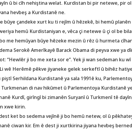
yîn û bi cîh nehiştina welat. Kurdistan bi pir netewe, pir 
iyana hevbeş a Kurdistanê ne.
ane bûye çandeke xurt ku ti rejîm û hêzekê, bi hemû planên
weriya hemû Kurdistaniyan e, vêca çi netewe û çi ol be bila 
i bo me hemûyan bûye hêzeke mezin û rêz û hurmeta cîhanê
, dema Serokê Amerîkayê Barack Obama di peyva xwe ya dîr
t: “Hewlêr ji bo me xeta sor e”. Yek ji wan sedeman ku w
Li wê Herêmê pêkve jiyaneke gelek serkeftî û bihêz hatiye 
piştî Serhildana Kurdistanê ya sala 1991ê ku, Parlement
 Turkmenan di nav hikûmet û Parlementoya Kurdistanê yek
imanê Kurdî, girîngî bi zimanên Suryanî û Turkmenî tê dayîn
 xwe kirin.
 dest ket bo sedema vejînê ji bo hemû netew, ol û pêkhate
îhanê ciwan kir. Em ê dest ji xurtkirina jiyana hevbeş berned