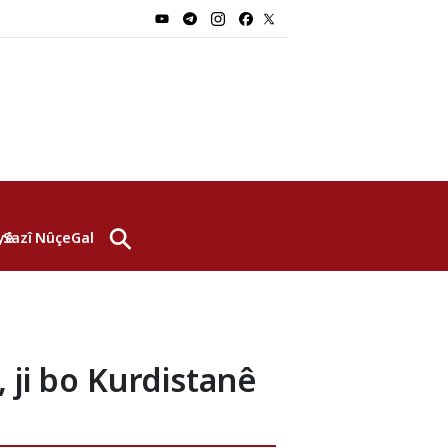
⚲
yê
Sazî
Nûçe
Galerî
 ji bo Kurdistanê