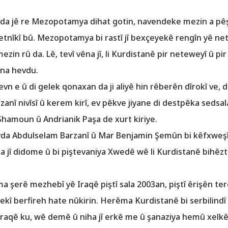
da jê re Mezopotamya dihat gotin, navendeke mezin a pêşke
etnîkî bû. Mezopotamya bi rastî jî bexçeyekê rengîn yê n
zin rû da. Lê, tevî vêna jî, li Kurdistanê pir neteweyî û pir
ina hevdu.
evn e û di gelek qonaxan da ji aliyê hin rêberên dîrokî ve, 
anî nivîsî û kerem kirî, ev pêkve jiyane di destpêka sedsal
hamoun û Andrianik Paşa de xurt kiriye.
yda Abdulselam Barzanî û Mar Benjamin Şemûn bi kêfxweşî 
a jî didome û bi piştevaniya Xwedê wê li Kurdistanê bihêzti
 şerê mezhebî yê Iraqê piştî sala 2003an, piştî êrişên tero
ekî berfireh hate nûkirin. Herêma Kurdistanê bi serbilind
Iraqê ku, wê demê û niha jî erkê me û şanaziya hemû xel