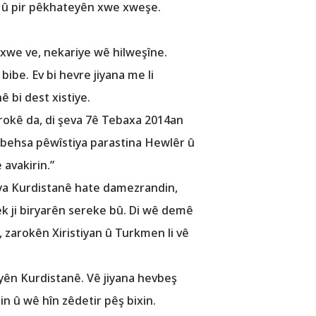
ol û pir pêkhateyên xwe xweşe.
 xwe ve, nekariye wê hilweşîne.
bibe. Ev bi hevre jiyana me li
 bi dest xistiye.
okê da, di şeva 7ê Tebaxa 2014an
î behsa pêwîstiya parastina Hewlêr û
avakirin.”
oya Kurdistanê hate damezrandin,
 ji biryarên sereke bû. Di wê demê
, zarokên Xiristiyan û Turkmen li vê
yên Kurdistanê. Vê jiyana hevbeş
in û wê hîn zêdetir pêş bixin.