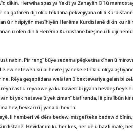
şwîq dikin. Herwiha spasiya Yekîtiya Zanayên Olî û mamost
rina gotarên dijî olî û têkdana pêkvejiyana olî li Kurdistanê 
n û rihsipiyên mesîhiyên Herêma Kurdistanê dikin ku rê n
anan û olên din li Herêma Kurdistanê biêşîne û li dijî hemû 
rust nabin. Pir rengî bûye sedema pêşketina cîhan û mirova
 Lê ew netewên ku bi hevre jiyaneke etnîkî û olî ya aştiyan
irine. Rêya geşepêdana welatan û bextewariya gelan bi zelal
rêya rast û rêya xwe ya ku bawerî bi jiyana hevbeş heye hil
n bi yek netewe û yek zimanî biafiranda, lê piralîbûn ki
ina hev, hevkarî û jiyana bi hev ra.
deyê, li hemberî vê dêra bedew, mizgefteke bedew dibînin, 
 Kurdistanê. Hêvîdar im ku her kes, her dê û bav li malê, h