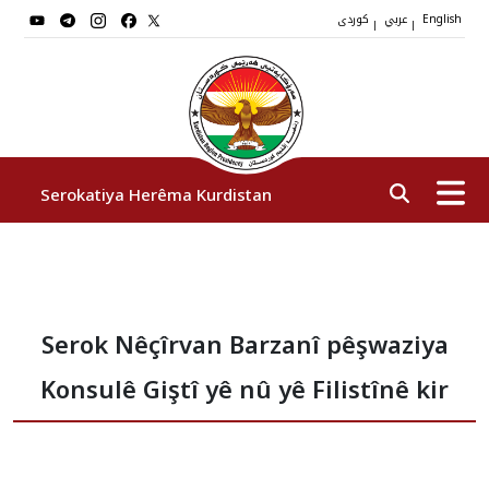
عربي
کوردی
|
|
English
Serokatiya Herêma Kurdistan
Serok
Serok Nêçîrvan Barzanî pêşwaziya
Cîgirên Serok
Konsulê Giştî yê nû yê Filistînê kir
Stafê Serokatiyê
Sazî