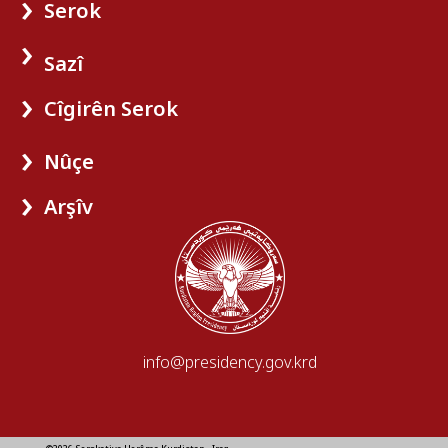
Serok
Sazî
Cîgirên Serok
Nûçe
Arşîv
info@presidency.gov.krd