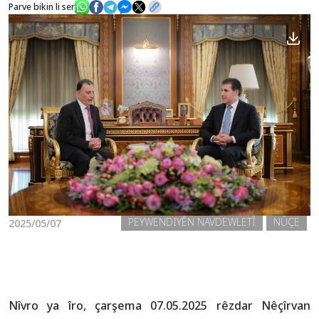
Parve bikin li ser
Nûçe
Galerî
PEYWENDIYÊN NAVDEWLETÎ
NÛÇE
2025/05/07
Nîvro ya îro, çarşema 07.05.2025 rêzdar Nêçîrvan