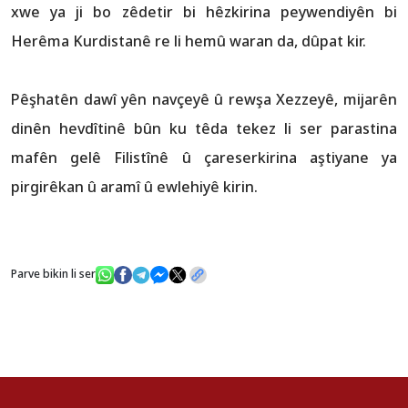
xwe ya ji bo zêdetir bi hêzkirina peywendiyên bi
Herêma Kurdistanê re li hemû waran da, dûpat kir.
Pêşhatên dawî yên navçeyê û rewşa Xezzeyê, mijarên
dinên hevdîtinê bûn ku têda tekez li ser parastina
mafên gelê Filistînê û çareserkirina aştiyane ya
pirgirêkan û aramî û ewlehiyê kirin.
Parve bikin li ser