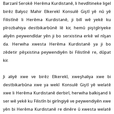
Barzanî Serokê Herêma Kurdistanê, li hevdîtineke ligel
birêz Balyoz Mahir Elkerekî Konsulê Giştî yê nû yê
Filistînê li Herêma Kurdistanê, ji bilî wê yekê ku
pîrozbahiya destbikarbûnê lê kir, hemû piştgîriyeke
aliyên peywendîdar yên ji bo serxistina erkê wî nîşan
da. Herwiha xwesta Herêma Kurdistanê ya ji bo
zêdetir pêşxistina peywendiyên bi Filistînê re, dûpat
kir.
Ji aliyê xwe ve birêz Elkerekî, xweşhaliya xwe bi
destbikarbûna xwe ya wekî Konsulê Giştî yê welatê
xwe li Herêma Kurdistanê derbirî, herwiha balkişand li
ser wê yekê ku Filistîn bi girîngiyê ve peywendiyên xwe
yên bi Herêma Kurdistanê re dinêre û xwesta welatê