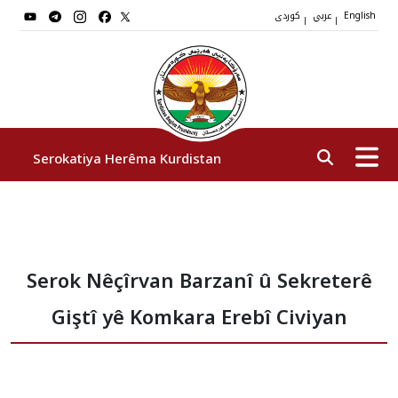
عربي
کوردی
|
|
English
Serokatiya Herêma Kurdistan
Serok
Serok Nêçîrvan Barzanî û Sekreterê
Cîgirên Serok
Giştî yê Komkara Erebî Civiyan
Stafê Serokatiyê
Sazî