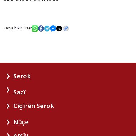
Parve bikin li ser
Serok
Sazî
Cîgirên Serok
Nûçe
Arşîv