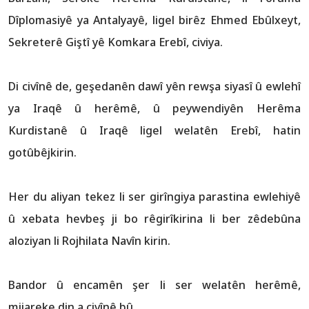
Dîplomasiyê ya Antalyayê, ligel birêz Ehmed Ebûlxeyt,
Sekreterê Giştî yê Komkara Erebî, civiya.
Di civînê de, geşedanên dawî yên rewşa siyasî û ewlehî
ya Iraqê û herêmê, û peywendiyên Herêma
Kurdistanê û Iraqê ligel welatên Erebî, hatin
gotûbêjkirin.
Her du aliyan tekez li ser girîngiya parastina ewlehiyê
û xebata hevbeş ji bo rêgirîkirina li ber zêdebûna
aloziyan li Rojhilata Navîn kirin.
Bandor û encamên şer li ser welatên herêmê,
mijareke din a civînê bû.