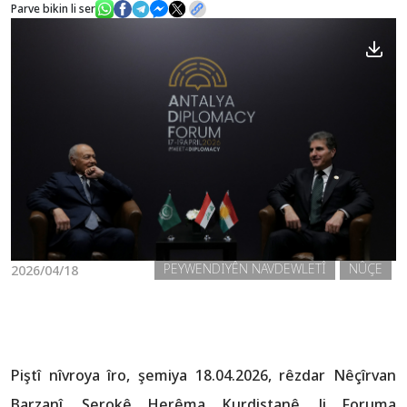
Parve bikin li ser
Nûçe
Galerî
PEYWENDIYÊN NAVDEWLETÎ
NÛÇE
2026/04/18
Piştî nîvroya îro, şemiya 18.04.2026, rêzdar Nêçîrvan
Barzanî, Serokê Herêma Kurdistanê, li Foruma