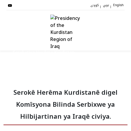
عربي
کوردی
|
|
English
Serokatiya Herêma Kurdistan
Serok
Serokê Herêma Kurdistanê digel
Cîgirên Serok
Komîsyona Bilinda Serbixwe ya
Stafê Serokatiyê
Hilbijartinan ya Iraqê civiya.
Sazî