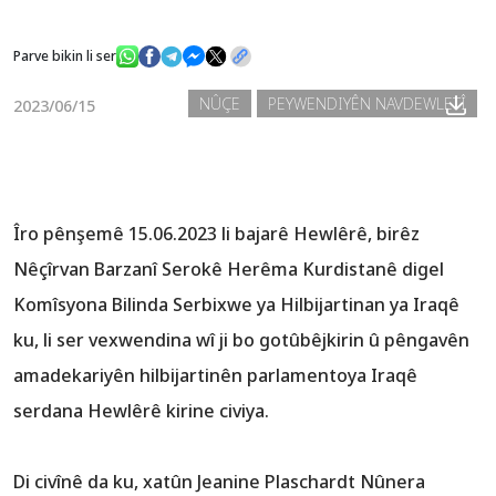
Parve bikin li ser
Nûçe
NÛÇE
PEYWENDIYÊN NAVDEWLETÎ
2023/06/15
Galerî
Îro pênşemê 15.06.2023 li bajarê Hewlêrê, birêz
Nêçîrvan Barzanî Serokê Herêma Kurdistanê digel
Komîsyona Bilinda Serbixwe ya Hilbijartinan ya Iraqê
ku, li ser vexwendina wî ji bo gotûbêjkirin û pêngavên
amadekariyên hilbijartinên parlamentoya Iraqê
serdana Hewlêrê kirine civiya.
Di civînê da ku, xatûn Jeanine Plaschardt Nûnera