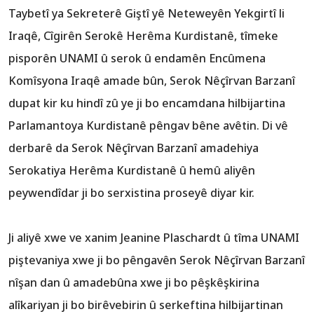
Taybetî ya Sekreterê Giştî yê Neteweyên Yekgirtî li
Iraqê, Cîgirên Serokê Herêma Kurdistanê, tîmeke
pisporên UNAMI û serok û endamên Encûmena
Komîsyona Iraqê amade bûn, Serok Nêçîrvan Barzanî
dupat kir ku hindî zû ye ji bo encamdana hilbijartina
Parlamantoya Kurdistanê pêngav bêne avêtin. Di vê
derbarê da Serok Nêçîrvan Barzanî amadehiya
Serokatiya Herêma Kurdistanê û hemû aliyên
peywendîdar ji bo serxistina proseyê diyar kir.
Ji aliyê xwe ve xanim Jeanine Plaschardt û tîma UNAMI
piştevaniya xwe ji bo pêngavên Serok Nêçîrvan Barzanî
nîşan dan û amadebûna xwe ji bo pêşkêşkirina
alîkariyan ji bo birêvebirin û serkeftina hilbijartinan