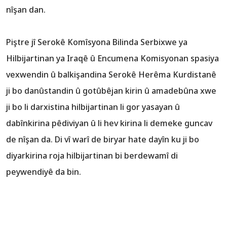
nîşan dan.
Piştre jî Serokê Komîsyona Bilinda Serbixwe ya
Hilbijartinan ya Iraqê û Encumena Komisyonan spasiya
vexwendin û balkişandina Serokê Herêma Kurdistanê
ji bo danûstandin û gotûbêjan kirin û amadebûna xwe
ji bo li darxistina hilbijartinan li gor yasayan û
dabînkirina pêdiviyan û li hev kirina li demeke guncav
de nîşan da. Di vî warî de biryar hate dayîn ku ji bo
diyarkirina roja hilbijartinan bi berdewamî di
peywendiyê da bin.