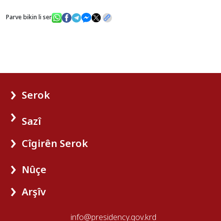
Parve bikin li ser
Serok
Sazî
Cîgirên Serok
Nûçe
Arşîv
info@presidency.gov.krd