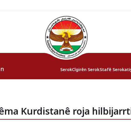
an
Serok
Cîgirên Serok
Stafê Serokati
ma Kurdistanê roja hilbijarrti