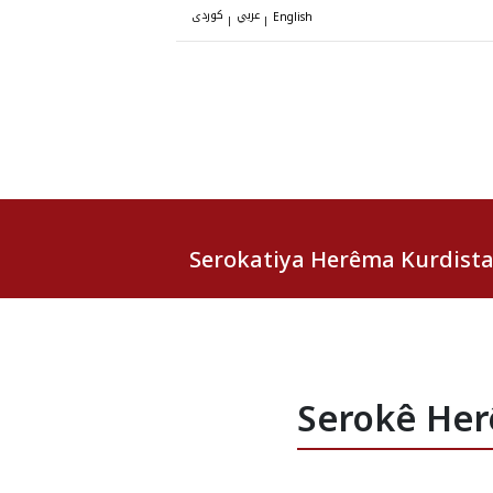
عربي
کوردی
|
|
English
Serokatiya Herêma Kurdist
Serokê Herê