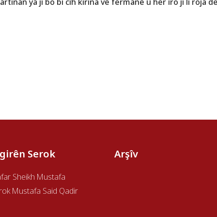
inan ya ji bo bi cîh kirina vê fermanê û her îro jî li roja de
îgirên Serok
Arşîv
afar Sheikh Mustafa
rok Mustafa Said Qadir