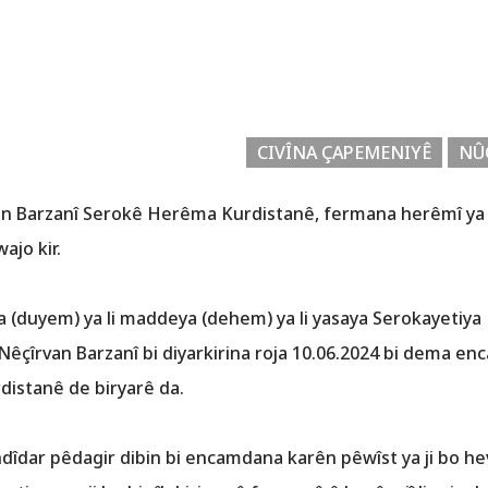
CIVÎNA ÇAPEMENIYÊ
NÛ
n Barzanî Serokê Herêma Kurdistanê, fermana herêmî ya ji b
ajo kir.
eya (duyem) ya li maddeya (dehem) ya li yasaya Serokayeti
Nêçîrvan Barzanî bi diyarkirina roja 10.06.2024 bi dema encam
distanê de biryarê da.
îdar pêdagir dibin bi encamdana karên pêwîst ya ji bo hev