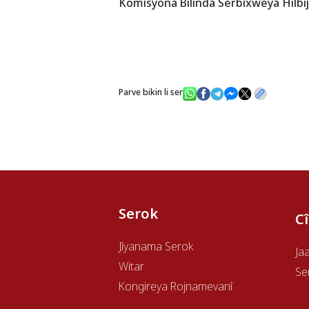
Komîsyona Bilinda Serbixweya Hilbijart
Parve bikin li ser
Serok
C
Jîyanama Serok
Ja
Witar
Se
Kongireya Rojnamevanî