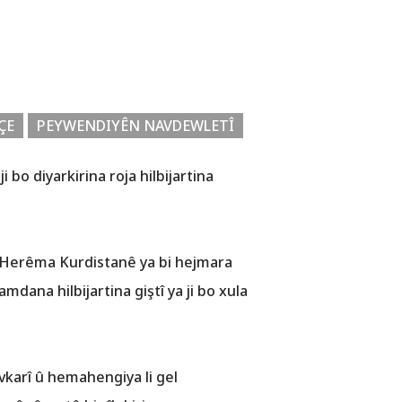
ÇE
PEYWENDIYÊN NAVDEWLETÎ
o diyarkirina roja hilbijartina
ya Herêma Kurdistanê ya bi hejmara
dana hilbijartina giştî ya ji bo xula
karî û hemahengiya li gel