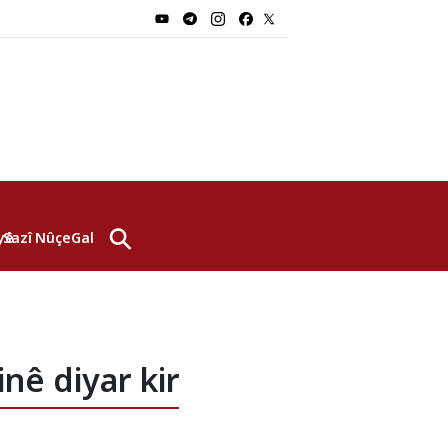
⚲
yê
Sazî
Nûçe
Galerî
nê diyar kir