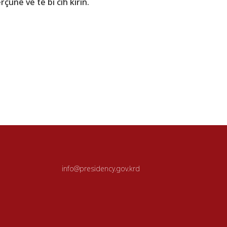
rçûnê ve tê bi cîh kirin.
info@presidency.gov.krd