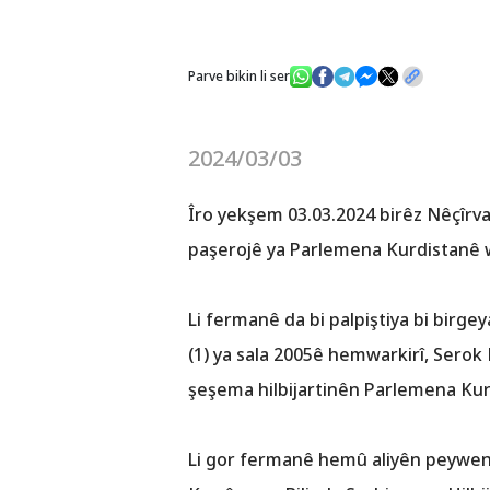
Parve bikin li ser
2024/03/03
Îro yekşem 03.03.2024 birêz Nêçîrva
paşerojê ya Parlemena Kurdistanê w
Li fermanê da bi palpiştiya bi birg
(1) ya sala 2005ê hemwarkirî, Serok 
şeşema hilbijartinên Parlemena Kur
Li gor fermanê hemû aliyên peywend