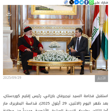
شارك على
الأخبار
المعرض
2025/09/29
الأخبار
استقبل فخامة السيد نيجيرفان بارزاني، رئيس إقليم كوردستان،
بعد ظهر اليوم (الاثنين، 29 أيلول 2025)، قداسة البطريرك مار
آوا الثالث، بطريرك كنيسة المشرق الآشورية، وعدداً من مطارنة