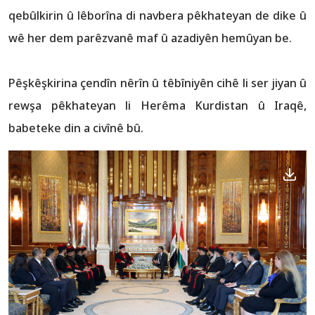
qebûlkirin û lêborîna di navbera pêkhateyan de dike û
wê her dem parêzvanê maf û azadiyên hemûyan be.
Pêşkêşkirina çendîn nêrîn û têbîniyên cihê li ser jiyan û
rewşa pêkhateyan li Herêma Kurdistan û Iraqê,
babeteke din a civînê bû.