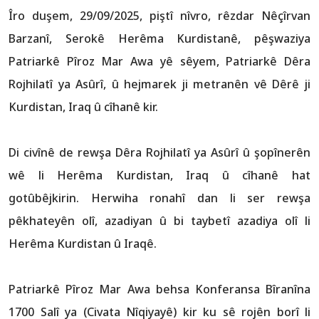
Îro duşem, 29/09/2025, piştî nîvro, rêzdar Nêçîrvan
Barzanî, Serokê Herêma Kurdistanê, pêşwaziya
Patriarkê Pîroz Mar Awa yê sêyem, Patriarkê Dêra
Rojhilatî ya Asûrî, û hejmarek ji metranên vê Dêrê ji
Kurdistan, Iraq û cîhanê kir.
Di civînê de rewşa Dêra Rojhilatî ya Asûrî û şopînerên
wê li Herêma Kurdistan, Iraq û cîhanê hat
gotûbêjkirin. Herwiha ronahî dan li ser rewşa
pêkhateyên olî, azadiyan û bi taybetî azadiya olî li
Herêma Kurdistan û Iraqê.
Patriarkê Pîroz Mar Awa behsa Konferansa Bîranîna
1700 Salî ya (Civata Nîqiyayê) kir ku sê rojên borî li