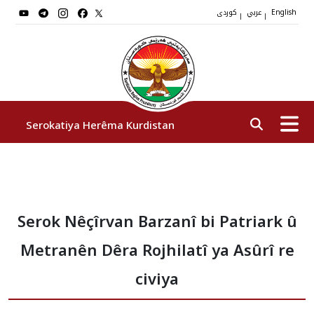
عربي
کوردی
|
|
English
Serokatiya Herêma Kurdistan
Serok
Serok Nêçîrvan Barzanî bi Patriark û
Cîgirên Serok
Metranên Dêra Rojhilatî ya Asûrî re
Stafê Serokatiyê
civiya
Sazî