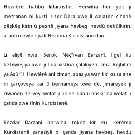
Hewlêrê hatibû lidarxistin. Herwiha her yek ji
metranan bi kurtî li ser Dêra xwe li welatên cîhanê
pêşkêş kirin û pesnê jiyana hevbeş, hevdû qebûlkirin,
aramî û ewlehiya li Herêma Kurdistanê dan.
Li aliyê xwe, Serok Nêçîrvan Barzanî, ligel ku
kêfxweşiya xwe ji lidarxistina çalakiyên Dêra Rojhilatî
ya Asûrî li Hewlêrê anî ziman, spasiya wan kir ku salane
di çarçoveya kar û bernameya xwe de, jimareyek ji
ciwanên derveyî welat ji bo serdan û naskirina welat û
çanda xwe tînin Kurdistanê.
Rêzdar Barzanî herwiha tekez kir ku Herêma
Kurdistanê şanaziyê bi çanda jiyana hevbeş, hevdu