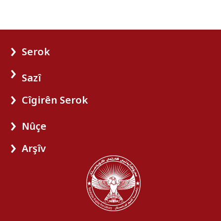
Serok
Sazî
Cîgirên Serok
Nûçe
Arşîv