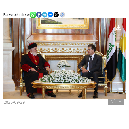
Parve bikin li ser
Nûçe
Galerî
NÛÇE
2025/09/29