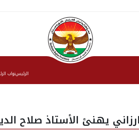
الرئیس
نواب الر
رزاني يهنئ الأستاذ صلاح الد