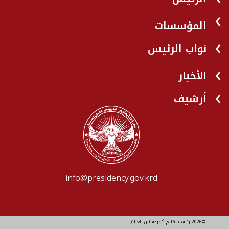
المؤسسات
نواب الرئيس
الأخبار
أرشيف
info@presidency.gov.krd
©2026 رئاسة اقليم كوردستان العراق