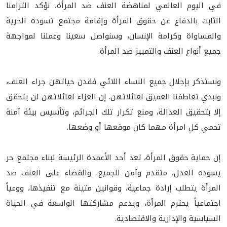
في اليوم العالمي لمناهضة العنف ضد المرأة، نؤكد التزامنا
الثابت بالدفاع عن حقوق المرأة وإقامة مجتمع تسوده الحرية
والمساواة وكرامة الإنسان، وسنواصل سعينا وعملنا لمواجهة
جميع أنواع العنف والتمييز ضد المرأة.
ونستذكر بإجلال جميع النساء اللائي فقدن حياتهن جراء العنف،
ونبدي تعاطفنا العميق لعائلاتهن. إن العزاء لعائلاتهن لن يتحقق
إلا بتحقيق العدالة، ومنع تكرار تلك الجرائم، وتأسيس بيئة آمنة
تحمي كل امرأة مهما كان موقعها أو وضعها.
إن حماية حقوق المرأة، تعد أحد الأعمدة الرئيسة لبناء مجتمع حر
يسوده العدل، متقدم وآمن للجميع. والقضاء على العنف ضد
المرأة يتطلب إرادة جماعية، وقوانين متينة مع تنفيذها، ووعياً
اجتماعياً يحترم المرأة، ويدعم مشاركتها الواسعة في الحياة
السياسية والإدارية والاقتصادية.