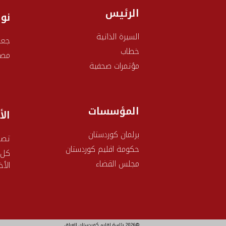
الرئيس
نو
السيرة الذاتية
جعف
خطاب
مصط
مؤتمرات صحفية
المؤسسات
الأ
برلمان كوردستان
تصر
حکومة اقليم كوردستان
كل
مجلس القضاء
الأخ
©2026 رئاسة اقليم كوردستان العراق