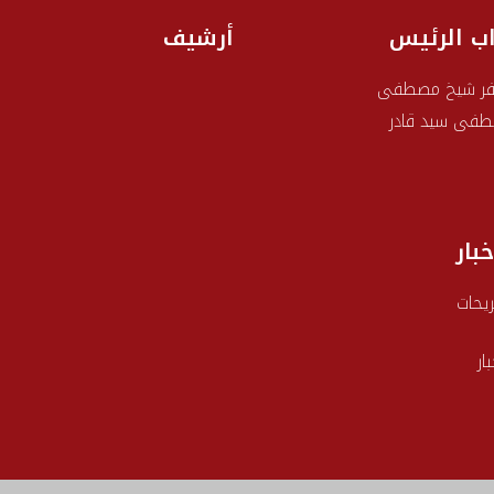
اب الرئيس
أرشيف
ر شيخ مصطفى
فى سيد قادر
خبار
يحات
بار