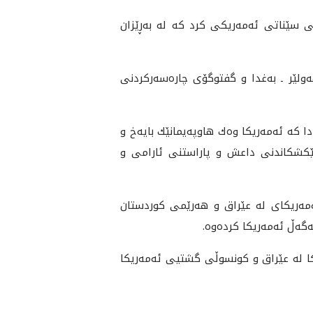
له‌ شاندێكى سێناتى ئه‌مه‌ريكى كرد كه‌ له‌ به‌ڕێزان
هه‌ولێر ـ به‌غدا و گفتوگۆى چاره‌سه‌ركردنى
كه‌ ئه‌مه‌ريكا وه‌ك هاوپه‌يمانێك بايه‌خ و
‌ تێكشكاندنى داعش و پاراستنى ئارامى و
مه‌ريكاى له‌ عێراق و هه‌رێمى كوردستان
ه‌ڵ ئه‌مه‌ريكا كرده‌وه‌.
يكا له‌ عێراق و كونسوڵى گشتيى ئه‌مه‌ريكا