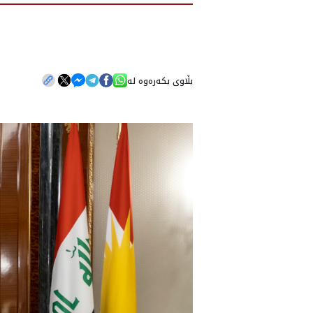
بڵاوی بکەرەوە لە