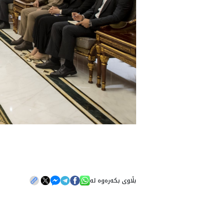
بڵاوی بکەرەوە لە