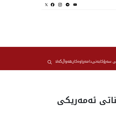
⚲
ی سەرۆکایەتی
دامەزراوەکان
هه‌واڵ
گەلەری
اتى ئه‌مه‌ريكى