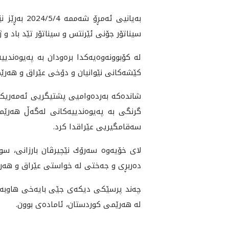
به‌يانيى ئ
سيناتۆر جۆنى ئێرنتس و سيناتۆر تێد با‌د و ژما
له‌ كۆبوونه‌وه‌يه‌كدا بره‌ودان به‌ په‌يوه‌
كێشه‌كانى نێوانيان و دۆخى عێراق و هه‌رێ
شانده‌كه‌ به‌رده‌واميى پشتيگريى ئه‌مه‌ريكا
گرنگى به‌ په‌يوه‌ندييه‌كانى له‌گه‌ڵ هه
سه‌قامگيريى عێراقدا كرد.
لاى خۆيه‌وه‌ سه‌رۆك نێچيرڤان بارزانى، 
ده‌ربڕى و جه‌ختى له‌ خواستى عێراق و هه‌رێم
چه‌ند پرسێكى ديكه‌ى جێى بايه‌خى هاوبه‌ش، 
له‌ هه‌رێمى كوردستان، ئاماده‌ى بوون.