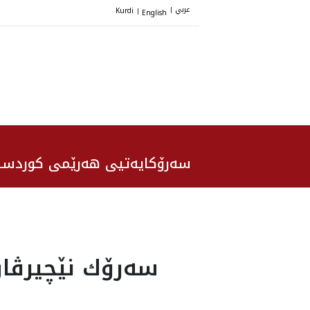
عربي
Kurdi
English
|
|
سەرۆکایەتیی هەرێمی کوردست
سه‌رۆك نێچيرڤان