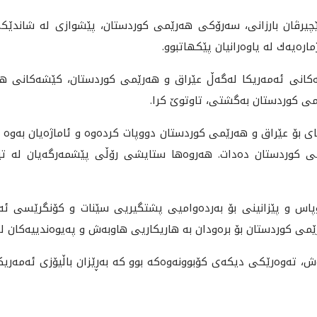
ه‌مڕۆ شه‌ممه‌ 2024/5/4 به‌ڕێز نێچيرڤان بارزانى، سه‌رۆكى هه‌رێمى كوردستان، پێشوازى 
ره‌يه‌ك له‌ ياوه‌رانيان پێكهاتبوو.
ندييه‌كانى ئه‌مه‌ريكا له‌گه‌ڵ عێراق و هه‌رێمى كوردستان، كێشه‌كانى 
مى كوردستان به‌گشتى، تاوتوێ كرا.
ى بۆ عێراق و هه‌رێمى كوردستان دووپات كرده‌وه‌ و ئاماژه‌يان به‌وه‌ دا 
‌رێمى كوردستان ده‌دات. هه‌روه‌ها ستايشى رۆڵى پێشمه‌رگه‌يان له
سوپاس و پێزانينى بۆ به‌رده‌واميى پشتگيريى سێنات و كۆنگرێسى ئه‌
ى كوردستان بۆ بره‌ودان به‌ هاريكاريى هاوبه‌ش و په‌يوه‌ندييه‌كان له‌گ
ته‌وه‌رێكى ديكه‌ى كۆبوونه‌وه‌كه‌ بوو كه‌ به‌ڕێزان باڵيۆزى ئه‌مه‌ر