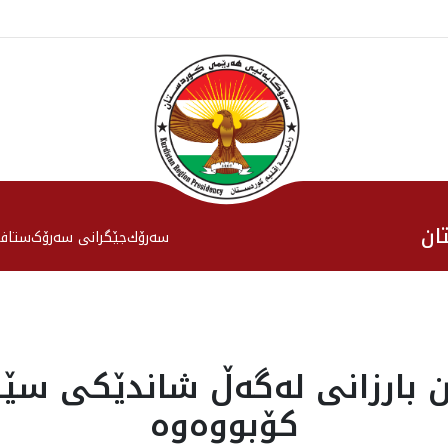
ان
سەرۆك
جێگرانی سه‌رۆک
ستاف
 بارزانى له‌گه‌ڵ شاندێكى سێن
كۆبووه‌وه‌