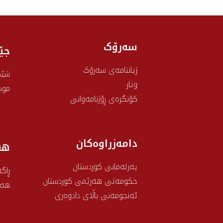
سەرۆک
جێ
ژیاننامەی سەرۆک
شێخ
وتار
موس
کۆنگرەی ڕۆژنامەوانی
دامەزراوەکان
هه
پەرلەمانی کوردستان
ڕاگە
حکومەتی هەرێمی کوردستان
هەو
ئەنجومەنی باڵای دادوەری