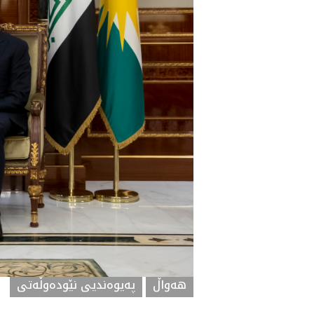
هه‌واڵ
په‌یوه‌ندیی نێوده‌وڵه‌تی