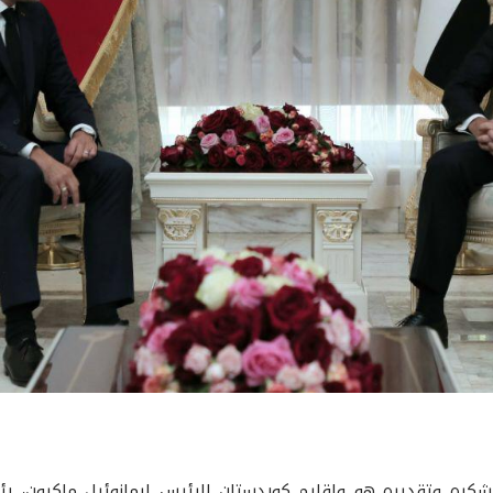
ن شكره وتقديره هو وإقليم كوردستان للرئيس إيمانوئيل ماكرون، ر