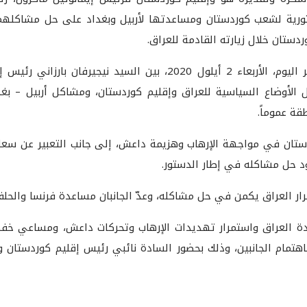
ورية لشعب كوردستان ومساعدتها لأربيل وبغداد على حل مشاكلهما
ردستان خلال زيارته القادمة للعراق.
جاء ذلك في اجتماع عقد ببغداد بعد ظهر اليوم، الأربعاء 2 أيلول 020
ل الأوضاع السياسية للعراق وإقليم كوردستان، ومشاكل أربيل – بغدا
ة عموماً.
دستان في مواجهة الإرهاب وهزيمة داعش، إلى جانب التعبير عن سعادته
د حل مشاكله في إطار الدستور.
قرار العراق يكمن في حل مشاكله، وعدّ الجانبان مساعدة فرنسا والحل
ادة العراق واستمرار تهديدات الإرهاب وتحركات داعش، ومساعي خف
تمام الجانبين، وذلك بحضور السادة نائبي رئيس إقليم كوردستان وو