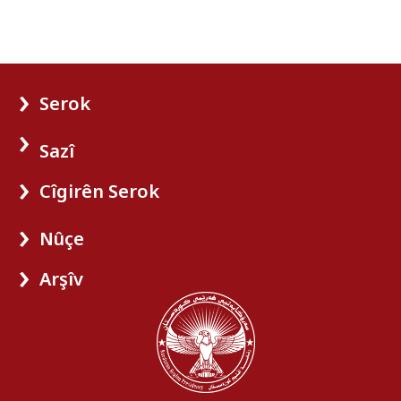
Serok
Sazî
Cîgirên Serok
Nûçe
Arşîv