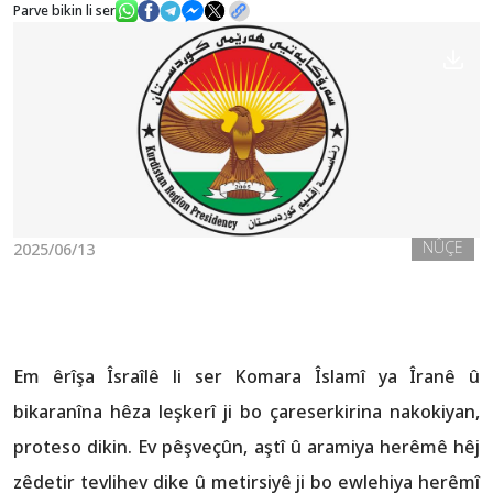
Parve bikin li ser
Nûçe
Galerî
NÛÇE
2025/06/13
Em êrîşa Îsraîlê li ser Komara Îslamî ya Îranê û
bikaranîna hêza leşkerî ji bo çareserkirina nakokiyan,
proteso dikin. Ev pêşveçûn, aştî û aramiya herêmê hêj
zêdetir tevlihev dike û metirsiyê ji bo ewlehiya herêmî