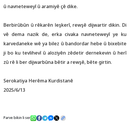
û navneteweyî û aramiyê çê dike.
Berbirûbûn û rêkarên leşkerî, rewşê dijwartir dikin. Di
vê dema nazik de, erka civaka navneteweyî ye ku
karvedaneke wê ya bilez û bandordar hebe û bixebite
ji bo ku tevlihevî û aloziyên zêdetir dernekevin û herî
zû rê li ber dijwarbûna bêtir a rewşê, bête girtin.
Serokatiya Herêma Kurdistanê
2025/6/13
Parve bikin li ser