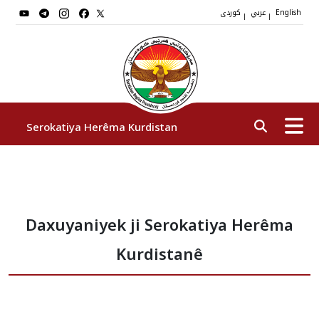
عربي
کوردی
|
|
English
Serokatiya Herêma Kurdistan
Serok
Daxuyaniyek ji Serokatiya Herêma
Cîgirên Serok
Kurdistanê
Stafê Serokatiyê
Sazî