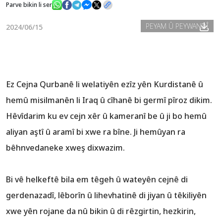
Parve bikin li ser
PEYAM Û PEYWANDÎ
2024/06/15
Nûçe
Galerî
Ez Cejna Qurbanê li welatiyên ezîz yên Kurdistanê û
hemû misilmanên li Iraq û cîhanê bi germî pîroz dikim.
Hêvîdarim ku ev cejn xêr û kameranî be û ji bo hemû
aliyan aştî û aramî bi xwe ra bîne. Ji hemûyan ra
bêhnvedaneke xweş dixwazim.
Bi vê helkeftê bila em têgeh û wateyên cejnê di
gerdenazadî, lêborîn û lihevhatinê di jiyan û têkiliyên
xwe yên rojane da nû bikin û di rêzgirtin, hezkirin,