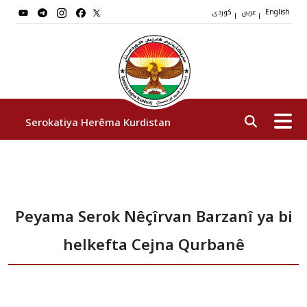
عربي
کوردی
|
|
English
Serokatiya Herêma Kurdistan
Serok
Peyama Serok Nêçîrvan Barzanî ya bi
Cîgirên Serok
helkefta Cejna Qurbanê
Stafê Serokatiyê
Sazî