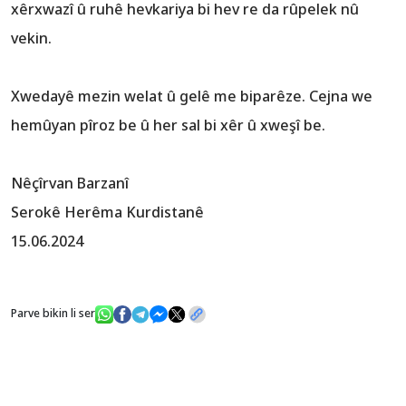
xêrxwazî û ruhê hevkariya bi hev re da rûpelek nû
vekin.
Xwedayê mezin welat û gelê me biparêze. Cejna we
hemûyan pîroz be û her sal bi xêr û xweşî be.
Nêçîrvan Barzanî
Serokê Herêma Kurdistanê
15.06.2024
Parve bikin li ser